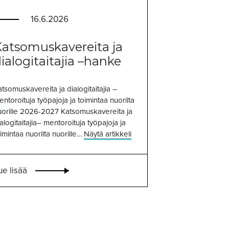
16.6.2026
atsomuskavereita ja
ialogitaitajia –hanke
tsomuskavereita ja dialogitaitajia –
ntoroituja työpajoja ja toimintaa nuorilta
uorille 2026-2027 Katsomuskavereita ja
alogitaitajia– mentoroituja työpajoja ja
imintaa nuorilta nuorille…
Näytä artikkeli
ue lisää