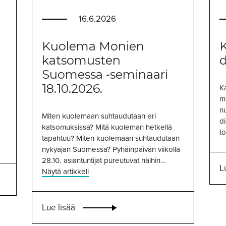
16.6.2026
Kuolema Monien
K
katsomusten
d
Suomessa -seminaari
18.10.2026.
Ka
me
n
Miten kuolemaan suhtaudutaan eri
di
katsomuksissa? Mitä kuoleman hetkellä
to
tapahtuu? Miten kuolemaan suhtaudutaan
nykyajan Suomessa? Pyhäinpäivän viikolla
28.10. asiantuntijat pureutuvat näihin…
L
Näytä artikkeli
Lue lisää