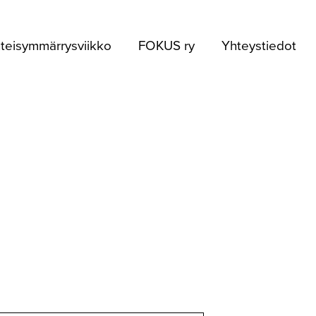
teisymmärrysviikko
FOKUS ry
Yhteystiedot