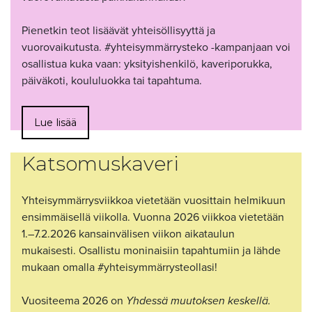
Pienetkin teot lisäävät yhteisöllisyyttä ja
vuorovaikutusta. #yhteisymmärrysteko -kampanjaan voi
osallistua kuka vaan: yksityishenkilö, kaveriporukka,
päiväkoti, koululuokka tai tapahtuma.
Lue lisää
Katsomuskaveri
Yhteisymmärrysviikkoa vietetään vuosittain helmikuun
ensimmäisellä viikolla. Vuonna 2026 viikkoa vietetään
1.–7.2.2026 kansainvälisen viikon aikataulun
mukaisesti. Osallistu moninaisiin tapahtumiin ja lähde
mukaan omalla #yhteisymmärrysteollasi!
Vuositeema 2026 on
Yhdessä muutoksen keskellä.