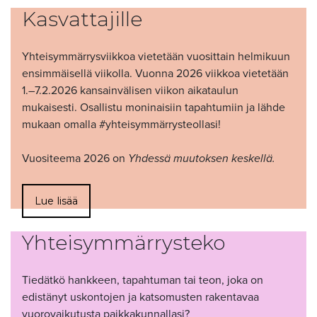
Kasvattajille
Yhteisymmärrysviikkoa vietetään vuosittain helmikuun
ensimmäisellä viikolla. Vuonna 2026 viikkoa vietetään
1.–7.2.2026 kansainvälisen viikon aikataulun
mukaisesti. Osallistu moninaisiin tapahtumiin ja lähde
mukaan omalla #yhteisymmärrysteollasi!
Vuositeema 2026 on
Yhdessä muutoksen keskellä.
Lue lisää
Yhteisymmärrysteko
Tiedätkö hankkeen, tapahtuman tai teon, joka on
edistänyt uskontojen ja katsomusten rakentavaa
vuorovaikutusta paikkakunnallasi?