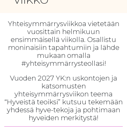
VIIKKO
Yhteisymmärrysviikkoa vietetään
vuosittain helmikuun
ensimmäisellä viikolla. Osallistu
moninaisiin tapahtumiin ja lähde
mukaan omalla
#yhteisymmärrysteollasi!
Vuoden 2027 YK:n uskontojen ja
katsomusten
yhteisymmärrysviikon teema
“Hyveistä teoiksi” kutsuu tekemään
yhdessä hyve-tekoja ja pohtimaan
hyveiden merkitystä!