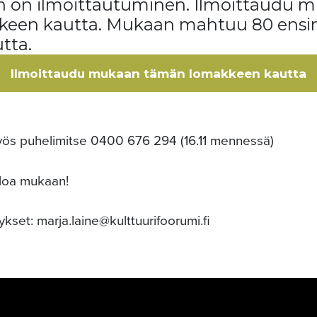
on ilmoittautuminen. Ilmoittaudu m
keen kautta. Mukaan mahtuu 80 ensi
tta.
Ilmoittaudu mukaan tämän lomakkeen kautta
myös puhelimitse 0400 676 294 (16.11 mennessä)
loa mukaan!
ykset: marja.laine@kulttuurifoorumi.fi