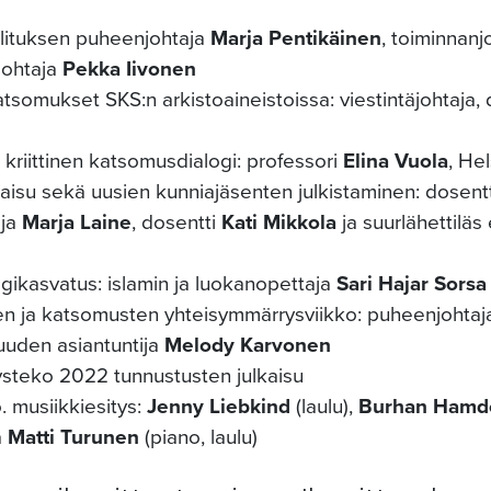
llituksen puheenjohtaja
Marja Pentikäinen
, toiminnanj
johtaja
Pekka Iivonen
tsomukset SKS:n arkistoaineistoissa: viestintäjohtaja,
i kriittinen katsomusdialogi: professori
Elina Vuola
, Hel
lkaisu sekä uusien kunniajäsenten julkistaminen: dosent
aja
Marja Laine
, dosentti
Kati Mikkola
ja suurlähettiläs
ikasvatus: islamin ja luokanopettaja
Sari Hajar Sorsa
en ja katsomusten yhteisymmärrysviikko: puheenjohta
uuden asiantuntija
Melody Karvonen
steko 2022 tunnustusten julkaisu
. musiikkiesitys:
Jenny Liebkind
(laulu),
Burhan Hamd
a
Matti Turunen
(piano, laulu)