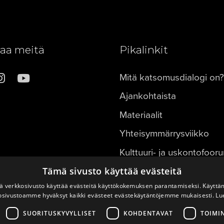
aa meitä
Pikalinkit
Mitä katsomusdialogi on?
Ajankohtaista
Materiaalit
Yhteisymmärrysviikko
Kulttuuri- ja uskontofoor
FOKUS ry
Tämä sivusto käyttää evästeitä
 verkkosivusto käyttää evästeitä käyttökokemuksen parantamiseksi. Käyttä
osivustoamme hyväksyt kaikki evästeet evästekäytäntöjemme mukaisesti.
Lu
SUORITUSKYVYLLISET
KOHDENTAVAT
TOIMI