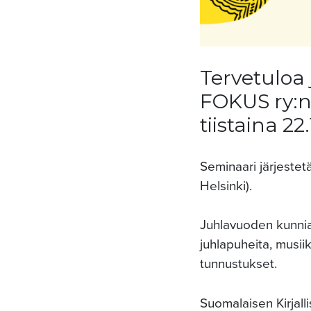
Tervetuloa
FOKUS ry:n 
tiistaina 22
Seminaari järjestet
Helsinki).
Juhlavuoden kunniak
juhlapuheita, musi
tunnustukset.
Suomalaisen Kirjal