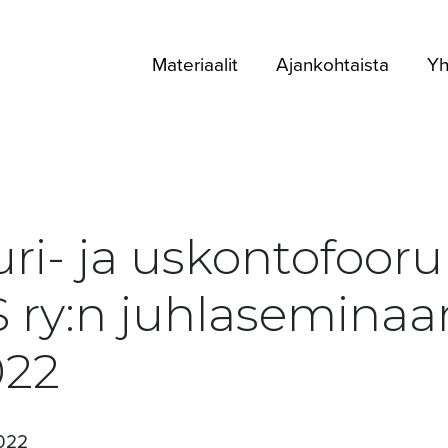
Materiaalit
Ajankohtaista
Yh
uri- ja uskontofoor
ry:n juhlaseminaar
022
2022