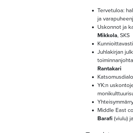
Tervetuloa: ha
ja varapuheen
Uskonnot ja ka
Mikkola
, SKS
Kunnioittavast
Juhlakirjan ju
toiminnanjoht
Rantakari
Katsomusdialog
YK:n uskontoj
monikulttuuris
Yhteisymmärry
Middle East co
Barafi
(viulu) j