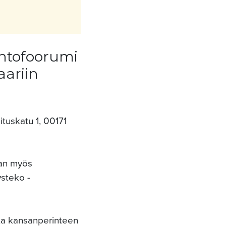
ontofoorumi
aariin
ituskatu 1, 00171
aan myös
ysteko -
sta kansanperinteen