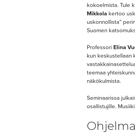
kokoelmista. Tule k
Mikkola
kertoo usko
uskonnollista” peri
Suomen katsomuksel
Professori
Elina Vu
kun keskustellaan ka
vastakkainasettelua
teemaa yhteiskunnan
näkökulmista.
Seminaarissa julkai
osallistujille. Musi
Ohjelm