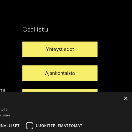
Osallistu
Yhteystiedot
Ajankohtaista
umi
×
Vinkkaa materiaali!
mällä
e lisää
NNALLISET
LUOKITTELEMATTOMAT