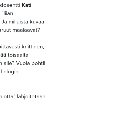
n dosentti
Kati
”liian
 Ja millaista kuvaa
eruut maalaavat?
avasti kriittinen,
tää toisaalta
 alle? Vuola pohtii
dialogin
uotta” lahjoitetaan