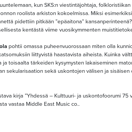
uuntelemaan, kun SKS:n viestintäjohtaja, folkloristiika
nnon roolista arkiston kokoelmissa. Miksi esimerkiksi 
nnettä pidettiin pitkään ”epäaitona” kansanperinteenä?
lisesta kentästä viime vuosikymmenten muistitietok
ola
pohtii omassa puheenvuorossaan miten olla kunnioitt
tsomuksiin liittyvistä haastavista aiheista. Kuinka vält
 ja toisaalta tärkeiden kysymysten lakaiseminen maton
 sekularisaation sekä uskontojen välisen ja sisäisen 
stava kirja ”Yhdessä – Kulttuuri- ja uskontofoorumi 75 v
ikista vastaa Middle East Music co..
a