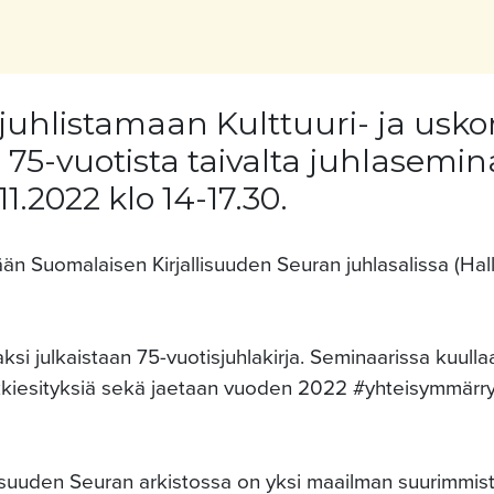
 juhlistamaan Kulttuuri- ja usk
75-vuotista taivalta juhlasemin
.11.2022 klo 14-17.30.
ään Suomalaisen Kirjallisuuden Seuran juhlasalissa (Hall
si julkaistaan 75-vuotisjuhlakirja. Seminaarissa kuull
ikkiesityksiä sekä jaetaan vuoden 2022 #yhteisymmärr
lisuuden Seuran arkistossa on yksi maailman suurimmi