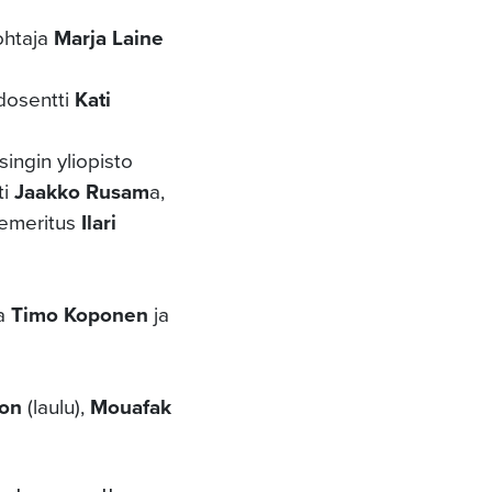
ohtaja
Marja Laine
 dosentti
Kati
singin yliopisto
ti
Jaakko Rusam
a,
 emeritus
Ilari
ja
Timo Koponen
ja
on
(laulu),
Mouafak