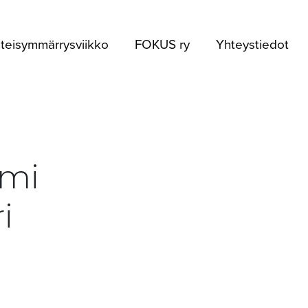
teisymmärrysviikko
FOKUS ry
Yhteystiedot
umi
i