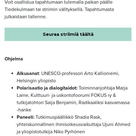
Voit osallistua tapahtumaan tulemalla paikan päälle
Tiedekulmaan tai striimin välityksellä. Tapahtumasta
julkaistaan tallenne.
Seuraa striimiä täältä
Ohjelma
Alkusanat
: UNESCO-professori Arto Kallioniemi,
Helsingin yliopisto
Polarisaatio ja dialogitaidot:
Toiminnanjohtaja Marja
Laine, Kulttuuri- ja uskontofoorumi FOKUS ry &
tutkijatohtori Saija Benjamin, Radikaaliksi kasvamassa
-hanke
Paneeli:
Tutkimuspäällikkö Shadia Rask,
yhteiskunnallinen ihmisoikeusvaikuttaja Ujuni Ahmed
ja yliopistotutkija Niko Pyrhönen