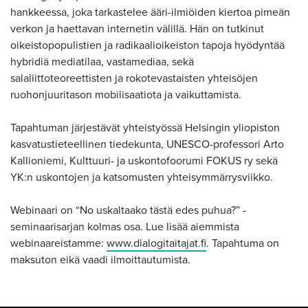
hankkeessa, joka tarkastelee ääri-ilmiöiden kiertoa pimeän
verkon ja haettavan internetin välillä. Hän on tutkinut
oikeistopopulistien ja radikaalioikeiston tapoja hyödyntää
hybridiä mediatilaa, vastamediaa, sekä
salaliittoteoreettisten ja rokotevastaisten yhteisöjen
ruohonjuuritason mobilisaatiota ja vaikuttamista.
Tapahtuman järjestävät yhteistyössä Helsingin yliopiston
kasvatustieteellinen tiedekunta, UNESCO-professori Arto
Kallioniemi, Kulttuuri- ja uskontofoorumi FOKUS ry sekä
YK:n uskontojen ja katsomusten yhteisymmärrysviikko.
Webinaari on “No uskaltaako tästä edes puhua?” -
seminaarisarjan kolmas osa. Lue lisää aiemmista
webinaareistamme:
www.dialogitaitajat.fi
. Tapahtuma on
maksuton eikä vaadi ilmoittautumista.