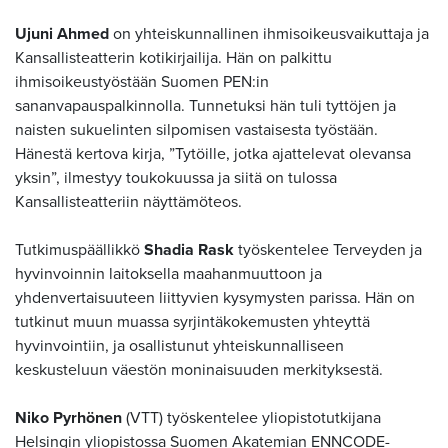
Ujuni Ahmed
on yhteiskunnallinen ihmisoikeusvaikuttaja ja
Kansallisteatterin kotikirjailija. Hän on palkittu
ihmisoikeustyöstään Suomen PEN:in
sananvapauspalkinnolla. Tunnetuksi hän tuli tyttöjen ja
naisten sukuelinten silpomisen vastaisesta työstään.
Hänestä kertova kirja, ”Tytöille, jotka ajattelevat olevansa
yksin”, ilmestyy toukokuussa ja siitä on tulossa
Kansallisteatteriin näyttämöteos.
Tutkimuspäällikkö
Shadia Rask
työskentelee Terveyden ja
hyvinvoinnin laitoksella maahanmuuttoon ja
yhdenvertaisuuteen liittyvien kysymysten parissa. Hän on
tutkinut muun muassa syrjintäkokemusten yhteyttä
hyvinvointiin, ja osallistunut yhteiskunnalliseen
keskusteluun väestön moninaisuuden merkityksestä.
Niko Pyrhönen
(VTT) työskentelee yliopistotutkijana
Helsingin yliopistossa Suomen Akatemian ENNCODE-