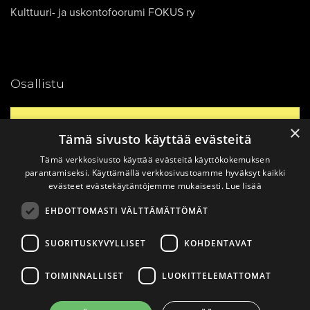
Kulttuuri- ja uskontofoorumi FOKUS ry
Osallistu
Yhteystiedot
×
Tämä sivusto käyttää evästeitä
Tämä verkkosivusto käyttää evästeitä käyttökokemuksen
Ajankohtaista
parantamiseksi. Käyttämällä verkkosivustoamme hyväksyt kaikki
evästeet evästekäytäntöjemme mukaisesti.
Lue lisää
EHDOTTOMASTI VÄLTTÄMÄTTÖMÄT
Vinkkaa materiaali!
SUORITUSKYVYLLISET
KOHDENTAVAT
TOIMINNALLISET
LUOKITTELEMATTOMAT
© 2026
Katsomusdialogi.
Made with ❤ by
Avoin.Systems
|