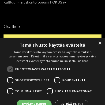
Kulttuuri- ja uskontofoorumi FOKUS ry
Osallistu
Yhteystiedot
×
Tämä sivusto käyttää evästeitä
Tämä verkkosivusto käyttää evästeitä käyttökokemuksen
Ajankohtaista
parantamiseksi. Käyttämällä verkkosivustoamme hyväksyt kaikki
evästeet evästekäytäntöjemme mukaisesti.
Lue lisää
EHDOTTOMASTI VÄLTTÄMÄTTÖMÄT
Vinkkaa materiaali!
SUORITUSKYVYLLISET
KOHDENTAVAT
TOIMINNALLISET
LUOKITTELEMATTOMAT
© 2026
Katsomusdialogi.
Made with ❤ by
Avoin.Systems
|
HYVÄKSY KAIKKI
HYLKÄÄ KAIKKI