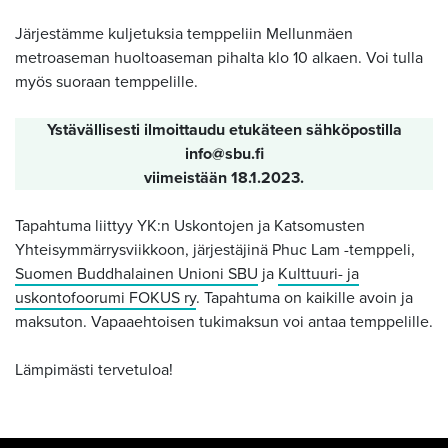
Järjestämme kuljetuksia temppeliin Mellunmäen
metroaseman huoltoaseman pihalta klo 10 alkaen. Voi tulla
myös suoraan temppelille.
Ystävällisesti ilmoittaudu etukäteen sähköpostilla
info@sbu.fi
viimeistään 18.1.2023.
Tapahtuma liittyy YK:n Uskontojen ja Katsomusten
Yhteisymmärrysviikkoon, järjestäjinä Phuc Lam -temppeli,
Suomen Buddhalainen Unioni SBU
ja
Kulttuuri- ja
uskontofoorumi FOKUS ry
. Tapahtuma on kaikille avoin ja
maksuton. Vapaaehtoisen tukimaksun voi antaa temppelille.
Lämpimästi tervetuloa!