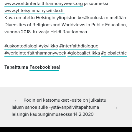
www.worldinterfaithharmonyweek.org
ja suomeksi
www.yhteisymmarrysviikko.fi.
Kuva on otettu Helsingin yliopiston kesäkoulusta nimeltään
Diversities of Religions and Worldviews in Public Education,
vuonna 2018. Kuvaaja Heidi Rautionmaa.
#uskontodialogi
#ykviikko
#interfaithdialogue
#worldinterfaithharmonyweek
#globaalietiikka
#globalethic
Tapahtuma
Facebookissa
!
Artikkelien
Edellinen artikkeli:
←
Kodin eri katsomukset -esite on julkaistu!
Seuraava artikkeli
Haluan sanoa sulle -ystävänpäivätapahtuma
→
selaus
Helsingin kaupunginmuseossa 14.2.2020