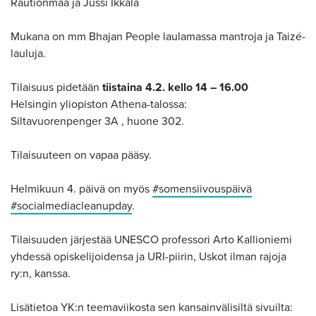
Rautionmaa ja Jussi Ikkala
Mukana on mm Bhajan People laulamassa mantroja ja Taizé-
lauluja.
Tilaisuus pidetään
tiistaina 4.2. kello 14 – 16.00
Helsingin yliopiston Athena-talossa:
Siltavuorenpenger 3A , huone 302.
Tilaisuuteen on vapaa pääsy.
Helmikuun 4. päivä on myös
#somensiivouspäivä
#socialmediacleanupday
.
Tilaisuuden järjestää UNESCO professori Arto Kallioniemi
yhdessä opiskelijoidensa ja URI-piirin, Uskot ilman rajoja
ry:n, kanssa.
Lisätietoa YK:n teemaviikosta sen kansainvälisiltä sivuilta: