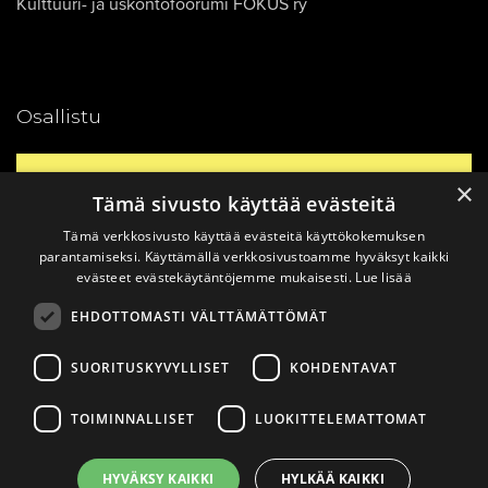
Kulttuuri- ja uskontofoorumi FOKUS ry
Osallistu
Yhteystiedot
×
Tämä sivusto käyttää evästeitä
Tämä verkkosivusto käyttää evästeitä käyttökokemuksen
Ajankohtaista
parantamiseksi. Käyttämällä verkkosivustoamme hyväksyt kaikki
evästeet evästekäytäntöjemme mukaisesti.
Lue lisää
EHDOTTOMASTI VÄLTTÄMÄTTÖMÄT
Vinkkaa materiaali!
SUORITUSKYVYLLISET
KOHDENTAVAT
TOIMINNALLISET
LUOKITTELEMATTOMAT
© 2026
Katsomusdialogi.
Made with ❤ by
Avoin.Systems
|
HYVÄKSY KAIKKI
HYLKÄÄ KAIKKI
Tietosuojaseloste