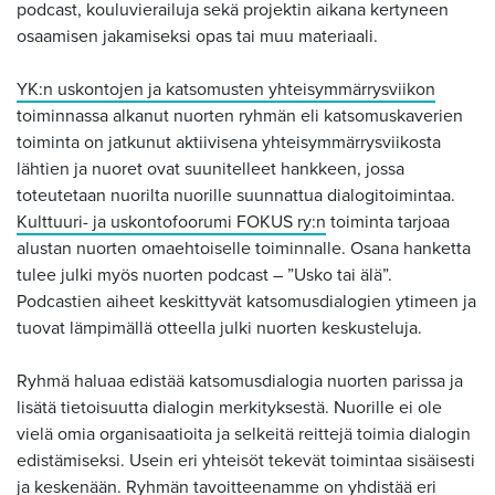
podcast, kouluvierailuja sekä projektin aikana kertyneen
osaamisen jakamiseksi opas tai muu materiaali.
YK:n uskontojen ja katsomusten yhteisymmärrysviikon
toiminnassa alkanut nuorten ryhmän eli katsomuskaverien
toiminta on jatkunut aktiivisena yhteisymmärrysviikosta
lähtien ja nuoret ovat suunitelleet hankkeen, jossa
toteutetaan nuorilta nuorille suunnattua dialogitoimintaa.
Kulttuuri- ja uskontofoorumi FOKUS ry:n
toiminta tarjoaa
alustan nuorten omaehtoiselle toiminnalle. Osana hanketta
tulee julki myös nuorten podcast – ”Usko tai älä”.
Podcastien aiheet keskittyvät katsomusdialogien ytimeen ja
tuovat lämpimällä otteella julki nuorten keskusteluja.
Ryhmä haluaa edistää katsomusdialogia nuorten parissa ja
lisätä tietoisuutta dialogin merkityksestä. Nuorille ei ole
vielä omia organisaatioita ja selkeitä reittejä toimia dialogin
edistämiseksi. Usein eri yhteisöt tekevät toimintaa sisäisesti
ja keskenään. Ryhmän tavoitteenamme on yhdistää eri