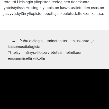
toteutti Helsingin yliopiston teologinen tiedekunta
yhteistyössä Helsingin yliopiston kasvatustieteiden osaston
ja Jyväskylän yliopiston opettajankoulutuslaitoksen kanssa.
Artikkelien
Edellinen artikkeli:
←
Puhu dialogia – tarinateatteri-ilta uskonto- ja
katsomusdialogista
selaus
Seuraava artikkeli
Yhteisymmärrysviikkoa vietetään helmikuun
→
ensimmäisellä viikolla