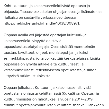
Kohti kulttuuri- ja katsomusreflektiivistä opetusta ja
ohjausta. Tapauskeskustelun ohjaajan opas ja lisämateriaali
-julkaisu on saatavilla verkossa osoitteessa
https://helda.helsinki.fi/handle/10138/308971
.
Oppaan avulla voi järjestää opettajan kulttuuri- ja
katsomusreflektiivisyyttä edistäviä
tapauskeskustelutyöpajoja. Opas sisältää menetelmän
taustan, tavoitteet, ohjeet, monistepohjan ja kaksi
esimerkkitapausta, joita voi käyttää keskusteluissa. Lisäksi
oppaassa on lyhyitä artikkeleita kulttuurisesti ja
katsomuksellisesti reflektiivisestä opetuksesta ja siihen
liittyvistä tutkimustuloksista.
Oppaan julkaissut Kulttuuri- ja katsomussensitiivistä
opetusta ja ohjausta kehittämässä (KuKaS) on Opetus- ja
kulttuuriministeriön rahoituksella vuosina 2017–2019
toiminut opettajankoulutuksen kehittämishanke. Hankkeen