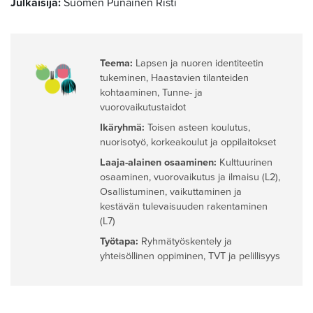
Julkaisija:
Suomen Punainen Risti
Teema:
Lapsen ja nuoren identiteetin
tukeminen
,
Haastavien tilanteiden
kohtaaminen
,
Tunne- ja
vuorovaikutustaidot
Ikäryhmä:
Toisen asteen koulutus,
nuorisotyö, korkeakoulut ja oppilaitokset
Laaja-alainen osaaminen:
Kulttuurinen
osaaminen, vuorovaikutus ja ilmaisu (L2)
,
Osallistuminen, vaikuttaminen ja
kestävän tulevaisuuden rakentaminen
(L7)
Työtapa:
Ryhmätyöskentely ja
yhteisöllinen oppiminen
,
TVT ja pelillisyys