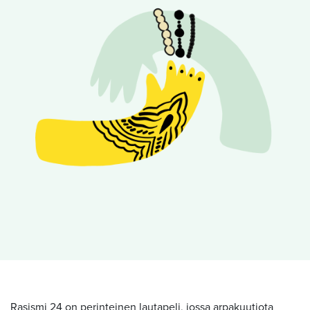
Rasismi 24 on perinteinen lautapeli, jossa arpakuutiota