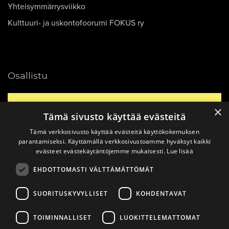
Yhteisymmärrysviikko
Kulttuuri- ja uskontofoorumi FOKUS ry
Osallistu
Yhteystiedot
×
Tämä sivusto käyttää evästeitä
Tämä verkkosivusto käyttää evästeitä käyttökokemuksen
Ajankohtaista
parantamiseksi. Käyttämällä verkkosivustoamme hyväksyt kaikki
evästeet evästekäytäntöjemme mukaisesti.
Lue lisää
EHDOTTOMASTI VÄLTTÄMÄTTÖMÄT
Vinkkaa materiaali!
SUORITUSKYVYLLISET
KOHDENTAVAT
TOIMINNALLISET
LUOKITTELEMATTOMAT