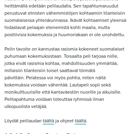
heittämällä edetään pelilaudalla. Sen tapahtumaruudut
perustuvat etnisten vähemmistöjen kohtaamiin tilanteisiin
suomalaisessa yhteiskunnassa. Ikävät kohtaamiset yleensä
hidastavat pelaajan etenemistä kohti maalia, mutta
positiivisia kokemuksia ja huumoriakaan ei ole unohdettu.
Pelin tavoite on kannustaa rasismia kokeneet suomalaiset
puhumaan kokemuksistaan. Toisaalta peli tarjoaa niille,
jotka eivät rasismia kohtaa, mahdollisuuden ymmärtää,
millaisiin tilanteisiin toiset saattavat törmätä
päivittäin. Pelatessa voi myös pohtia, miten näitä
kokemuksia voidaan vähentää. Lautapeli sopii sekä
monikulttuurisille että kantaväestön nuorille ja aikuisille.
Pelitapahtuma voidaan toteuttaa ryhmissä ilman
ulkopuolista vetäjää.
Löydät pelilaudan
täältä
ja ohjeet
täältä
.