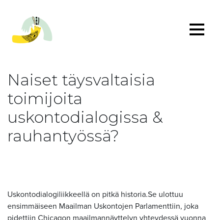
Naiset täysvaltaisia
toimijoita
uskontodialogissa &
rauhantyössä?
Uskontodialogiliikkeellä on pitkä historia.Se ulottuu
ensimmäiseen Maailman Uskontojen Parlamenttiin, joka
pidettiin Chicagon maailmannäyttelyn yhteydessä vuonna