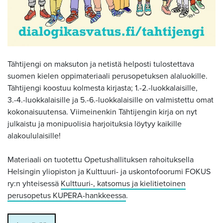
Tähtijengi on maksuton ja netistä helposti tulostettava
suomen kielen oppimateriaali perusopetuksen alaluokille.
Tähtijengi koostuu kolmesta kirjasta; 1.-2.-luokkalaisille,
3.-4.-luokkalaisille ja 5.-6.-luokkalaisille on valmistettu omat
kokonaisuutensa. Viimeinenkin Tähtijengin kirja on nyt
julkaistu ja monipuolisia harjoituksia löytyy kaikille
alakoululaisille!
Materiaali on tuotettu Opetushallituksen rahoituksella
Helsingin yliopiston ja Kulttuuri- ja uskontofoorumi FOKUS
ry:n yhteisessä
Kulttuuri-, katsomus ja kielitietoinen
perusopetus KUPERA-hankkeessa
.