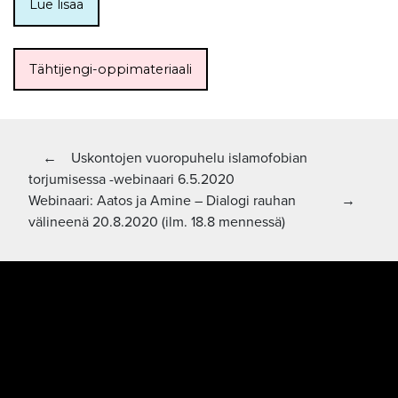
Lue lisää
Tähtijengi-oppimateriaali
Artikkelien
Edellinen artikkeli:
←
Uskontojen vuoropuhelu islamofobian
torjumisessa -webinaari 6.5.2020
selaus
Seuraava artikkeli
Webinaari: Aatos ja Amine – Dialogi rauhan
→
välineenä 20.8.2020 (ilm. 18.8 mennessä)