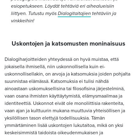
esiopetukseen. Löydät tehtäviä eri aihealueisiin
liittyen. Tutustu myös
Dialogitaitajien
tehtäviin ja
vinkkeihin!
Uskontojen ja katsomusten moninaisuus
Dialogiharjoitteiden yhteydessä on hyvä muistaa, että
jokaisella ihmisellä, niin uskonnollisella kuin ei-
uskonnollisellakin, on arvoja ja katsomuksia joiden pohjalta
suunnistaa elämässä. Katsomuksia ei tulisi nähdä
ainoastaan uskomuksellisina tai filosofisina järjestelminä,
vaan osana ihmisten käyttäytymistä, elämysmaailmaa ja
identiteettiä. Uskonnot eivät ole monoliittisia rakenteita,
vaan ajan ja kulttuurin mukana muuttuvia yhteisöllisen ja
yksilöllisen tason elettyjä todellisuuksia. Tämän
ymmärtäminen lisää uskontojen lukutaitoa, mikä on yksi
keskeisimmistä taidoista oikeudenmukaisen ja