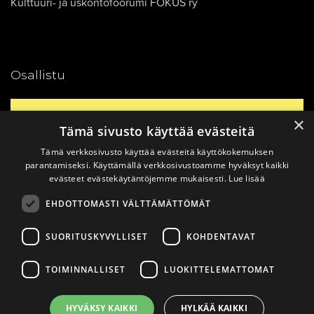
Kulttuuri- ja uskontofoorumi FOKUS ry
Osallistu
Yhteystiedot
×
Tämä sivusto käyttää evästeitä
Tämä verkkosivusto käyttää evästeitä käyttökokemuksen
Ajankohtaista
parantamiseksi. Käyttämällä verkkosivustoamme hyväksyt kaikki
evästeet evästekäytäntöjemme mukaisesti.
Lue lisää
EHDOTTOMASTI VÄLTTÄMÄTTÖMÄT
Vinkkaa materiaali!
SUORITUSKYVYLLISET
KOHDENTAVAT
TOIMINNALLISET
LUOKITTELEMATTOMAT
© 2026
Katsomusdialogi.
Made with ❤ by
Avoin.Systems
|
HYVÄKSY KAIKKI
HYLKÄÄ KAIKKI
Tietosuojaseloste