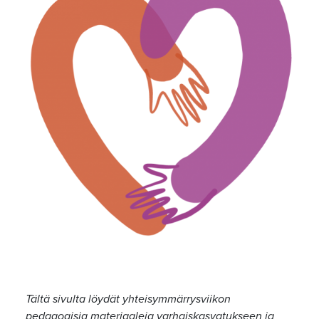
Tältä sivulta löydät yhteisymmärrysviikon
pedagogisia materiaaleja varhaiskasvatukseen ja