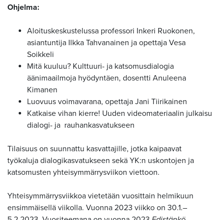
Ohjelma:
Aloituskeskustelussa professori Inkeri Ruokonen,
asiantuntija Ilkka Tahvanainen ja opettaja Vesa
Soikkeli
Mitä kuuluu? Kulttuuri- ja katsomusdialogia
äänimaailmoja hyödyntäen, dosentti Anuleena
Kimanen
Luovuus voimavarana, opettaja Jani Tiirikainen
Katkaise vihan kierre! Uuden videomateriaalin julkaisu
dialogi- ja rauhankasvatukseen
Tilaisuus on suunnattu kasvattajille, jotka kaipaavat
työkaluja dialogikasvatukseen sekä YK:n uskontojen ja
katsomusten yhteisymmärrysviikon viettoon.
Yhteisymmärrysviikkoa vietetään vuosittain helmikuun
ensimmäisellä viikolla. Vuonna 2023 viikko on 30.1.–
5.2.2023. Vuositeemana on vuonna 2023
Edistänkö