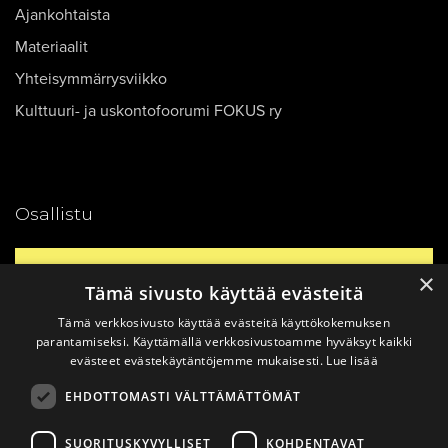
Ajankohtaista
Materiaalit
Yhteisymmärrysviikko
Kulttuuri- ja uskontofoorumi FOKUS ry
Osallistu
Yhteystiedot
×
Tämä sivusto käyttää evästeitä
Tämä verkkosivusto käyttää evästeitä käyttökokemuksen
Ajankohtaista
parantamiseksi. Käyttämällä verkkosivustoamme hyväksyt kaikki
evästeet evästekäytäntöjemme mukaisesti.
Lue lisää
EHDOTTOMASTI VÄLTTÄMÄTTÖMÄT
Vinkkaa materiaali!
SUORITUSKYVYLLISET
KOHDENTAVAT