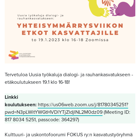
Tervetuloa Uusia työkaluja dialogi- ja rauhankasvatukseen -
etäkoulutukseen 19.1 klo 16-18!
Linkki
koulutukseen:
https://us06web.zoom.us/j/81780345251?
pwd=N3pLWitYWGtHVDlYTjZldjlNL2M0dz09
(Meeting ID:
817 8034 5251, passcode: 364297)
Kulttuuri- ja uskontofoorumi FOKUS ry:n kasvatustyöryhmä