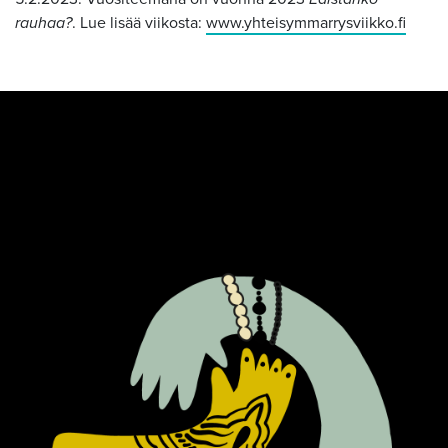
rauhaa?
. Lue lisää viikosta:
www.yhteisymmarrysviikko.fi