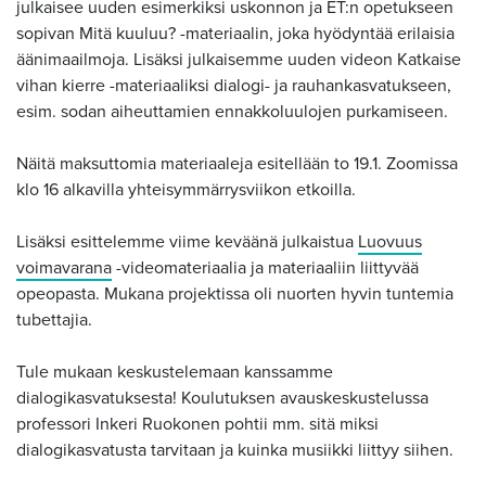
julkaisee uuden esimerkiksi uskonnon ja ET:n opetukseen
sopivan Mitä kuuluu? -materiaalin, joka hyödyntää erilaisia
äänimaailmoja. Lisäksi julkaisemme uuden videon Katkaise
vihan kierre -materiaaliksi dialogi- ja rauhankasvatukseen,
esim. sodan aiheuttamien ennakkoluulojen purkamiseen.
Näitä maksuttomia materiaaleja esitellään to 19.1. Zoomissa
klo 16 alkavilla yhteisymmärrysviikon etkoilla.
Lisäksi esittelemme viime keväänä julkaistua
Luovuus
voimavarana
-videomateriaalia ja materiaaliin liittyvää
opeopasta. Mukana projektissa oli nuorten hyvin tuntemia
tubettajia.
Tule mukaan keskustelemaan kanssamme
dialogikasvatuksesta! Koulutuksen avauskeskustelussa
professori Inkeri Ruokonen pohtii mm. sitä miksi
dialogikasvatusta tarvitaan ja kuinka musiikki liittyy siihen.