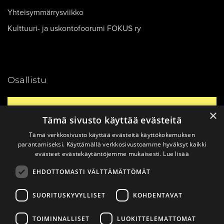
Yhteisymmärrysviikko
Kulttuuri- ja uskontofoorumi FOKUS ry
Osallistu
Yhteystiedot
×
Tämä sivusto käyttää evästeitä
Tämä verkkosivusto käyttää evästeitä käyttökokemuksen
Ajankohtaista
parantamiseksi. Käyttämällä verkkosivustoamme hyväksyt kaikki
evästeet evästekäytäntöjemme mukaisesti.
Lue lisää
EHDOTTOMASTI VÄLTTÄMÄTTÖMÄT
Vinkkaa materiaali!
SUORITUSKYVYLLISET
KOHDENTAVAT
TOIMINNALLISET
LUOKITTELEMATTOMAT