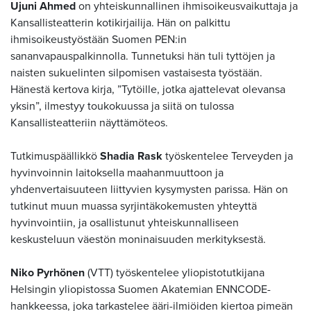
Ujuni Ahmed
on yhteiskunnallinen ihmisoikeusvaikuttaja ja
Kansallisteatterin kotikirjailija. Hän on palkittu
ihmisoikeustyöstään Suomen PEN:in
sananvapauspalkinnolla. Tunnetuksi hän tuli tyttöjen ja
naisten sukuelinten silpomisen vastaisesta työstään.
Hänestä kertova kirja, ”Tytöille, jotka ajattelevat olevansa
yksin”, ilmestyy toukokuussa ja siitä on tulossa
Kansallisteatteriin näyttämöteos.
Tutkimuspäällikkö
Shadia Rask
työskentelee Terveyden ja
hyvinvoinnin laitoksella maahanmuuttoon ja
yhdenvertaisuuteen liittyvien kysymysten parissa. Hän on
tutkinut muun muassa syrjintäkokemusten yhteyttä
hyvinvointiin, ja osallistunut yhteiskunnalliseen
keskusteluun väestön moninaisuuden merkityksestä.
Niko Pyrhönen
(VTT) työskentelee yliopistotutkijana
Helsingin yliopistossa Suomen Akatemian ENNCODE-
hankkeessa, joka tarkastelee ääri-ilmiöiden kiertoa pimeän