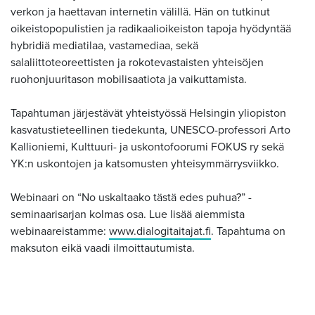
verkon ja haettavan internetin välillä. Hän on tutkinut
oikeistopopulistien ja radikaalioikeiston tapoja hyödyntää
hybridiä mediatilaa, vastamediaa, sekä
salaliittoteoreettisten ja rokotevastaisten yhteisöjen
ruohonjuuritason mobilisaatiota ja vaikuttamista.
Tapahtuman järjestävät yhteistyössä Helsingin yliopiston
kasvatustieteellinen tiedekunta, UNESCO-professori Arto
Kallioniemi, Kulttuuri- ja uskontofoorumi FOKUS ry sekä
YK:n uskontojen ja katsomusten yhteisymmärrysviikko.
Webinaari on “No uskaltaako tästä edes puhua?” -
seminaarisarjan kolmas osa. Lue lisää aiemmista
webinaareistamme:
www.dialogitaitajat.fi
. Tapahtuma on
maksuton eikä vaadi ilmoittautumista.