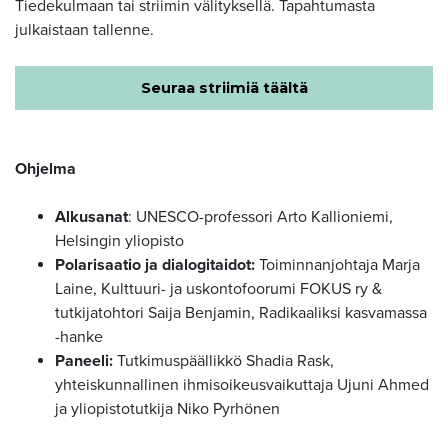
Tiedekulmaan tai striimin välityksellä. Tapahtumasta
julkaistaan tallenne.
Seuraa striimiä täältä
Ohjelma
Alkusanat
: UNESCO-professori Arto Kallioniemi,
Helsingin yliopisto
Polarisaatio ja dialogitaidot:
Toiminnanjohtaja Marja
Laine, Kulttuuri- ja uskontofoorumi FOKUS ry &
tutkijatohtori Saija Benjamin, Radikaaliksi kasvamassa
-hanke
Paneeli:
Tutkimuspäällikkö Shadia Rask,
yhteiskunnallinen ihmisoikeusvaikuttaja Ujuni Ahmed
ja yliopistotutkija Niko Pyrhönen