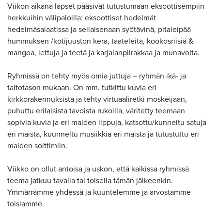
Viikon aikana lapset pääsivät tutustumaan eksoottisempiin
herkkuihin välipaloilla: eksoottiset hedelmät
hedelmäsalaatissa ja sellaisenaan syötävinä, pitaleipää
hummuksen /kotijuuston kera, taateleita, kookosriisiä &
mangoa, lettuja ja teetä ja karjalanpiirakkaa ja munavoita.
Ryhmissä on tehty myös omia juttuja – ryhmän ikä- ja
taitotason mukaan. On mm. tutkittu kuvia eri
kirkkorakennuksista ja tehty virtuaaliretki moskeijaan,
puhuttu erilaisista tavoista rukoilla, väritetty teemaan
sopivia kuvia ja eri maiden lippuja, katsottu/kunneltu satuja
eri maista, kuunneltu musiikkia eri maista ja tutustuttu eri
maiden soittimiin.
Viikko on ollut antoisa ja uskon, että kaikissa ryhmissä
teema jatkuu tavalla tai toisella tämän jälkeenkin.
Ymmärrämme yhdessä ja kuuntelemme ja arvostamme
toisiamme.