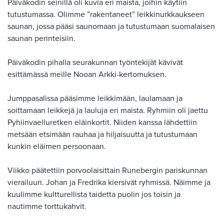
Päiväkodin seinillä oli kuvia eri maista, joihin käytiin
tutustumassa. Olimme ”rakentaneet” leikkinurkkaukseen
saunan, jossa pääsi saunomaan ja tutustumaan suomalaisen
saunan perinteisiin.
Päiväkodin pihalla seurakunnan työntekijät kävivät
esittämässä meille Nooan Arkki-kertomuksen.
Jumppasalissa pääsimme leikkimään, laulamaan ja
soittamaan leikkejä ja lauluja eri maista. Ryhmiin oli jaettu
Pyhiinvaelluretken eläinkortit. Niiden kanssa lähdettiin
metsään etsimään rauhaa ja hiljaisuutta ja tutustumaan
kunkin eläimen persoonaan.
Viikko päätettiin porvoolaisittain Runebergin pariskunnan
vierailuun. Johan ja Fredrika kiersivät ryhmissä. Näimme ja
kuulimme kultturellista taidetta puolin jos toisin ja
nautimme torttukahvit.