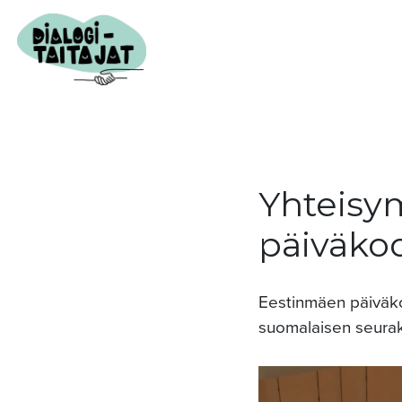
Yhteisy
päiväko
Eestinmäen päiväko
suomalaisen seura