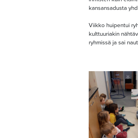
kansansadusta yhdi
Viikko huipentui ry
kulttuuriakin nähtäv
ryhmissä ja sai naut