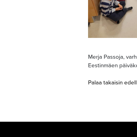
Merja Passoja, var
Eestinmäen päiväko
Palaa takaisin edelli