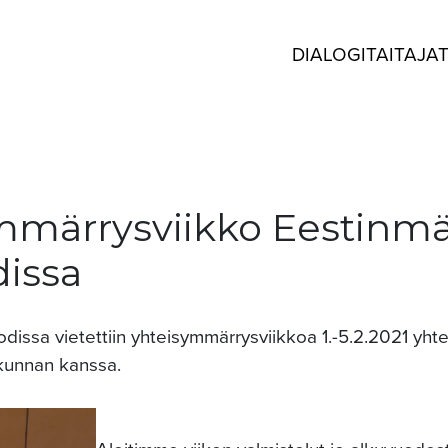
DIALOGITAITAJA
mmärrysviikko Eestinm
dissa
dissa vietettiin yhteisymmärrysviikkoa 1.-5.2.2021 yht
kunnan kanssa.