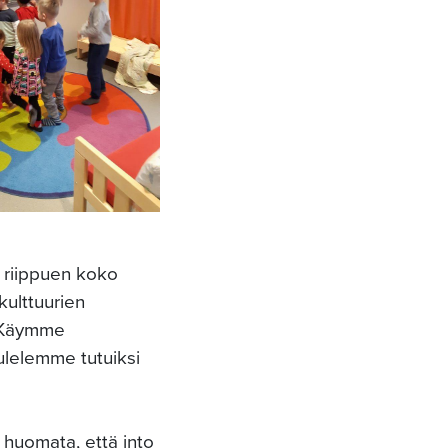
 riippuen koko
kulttuurien
. Käymme
aulelemme tutuiksi
 huomata, että into