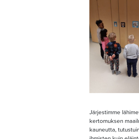
Järjestimme lähime
kertomuksen maail
kauneutta, tutustuim
ihmisten kuin eläin