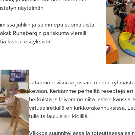
stetyn näytelmän.
hmissä juhliin ja saimmepa suomalaista
äksi: Runebergin pariskunta vieraili
tia lasten esityksistä.
Jatkamme viikkoa jossain määrin ryhmästä
kevään. Keräämme perheiltä reseptejä eri 
herkuista ja leivomme niitä lasten kanssa
virtuaaliretkillä eri kirkkorakennuksissa. L
tulleita lauluja eri kielillä.
Viikkoa suunnitellessa ja toteuttaessa sain