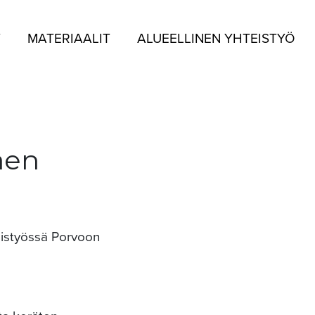
T
MATERIAALIT
ALUEELLINEN YHTEISTYÖ
äen
eistyössä Porvoon