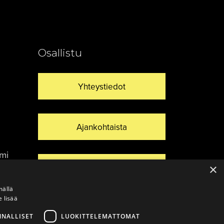
Osallistu
Yhteystiedot
Ajankohtaista
umi
×
Vinkkaa materiaali!
mällä
e lisää
NNALLISET
LUOKITTELEMATTOMAT