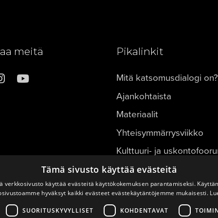
aa meitä
Pikalinkit
Mitä katsomusdialogi on?
Ajankohtaista
Materiaalit
Yhteisymmärrysviikko
Kulttuuri- ja uskontofoor
FOKUS ry
Tämä sivusto käyttää evästeitä
 verkkosivusto käyttää evästeitä käyttökokemuksen parantamiseksi. Käyttä
osivustoamme hyväksyt kaikki evästeet evästekäytäntöjemme mukaisesti.
Lu
SUORITUSKYVYLLISET
KOHDENTAVAT
TOIMI