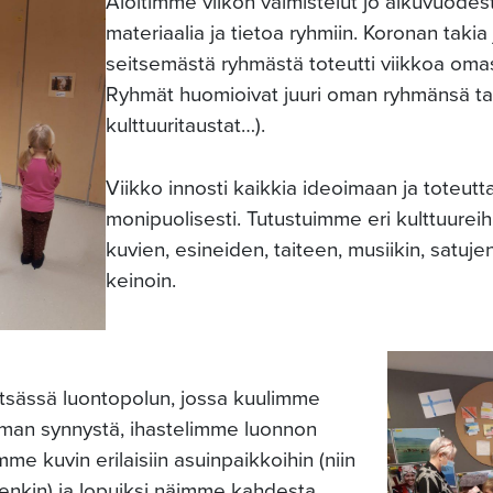
Aloitimme viikon valmistelut jo alkuvuodes
materiaalia ja tietoa ryhmiin. Koronan taki
seitsemästä ryhmästä toteutti viikkoa om
Ryhmät huomioivat juuri oman ryhmänsä tar
kulttuuritaustat…).
Viikko innosti kaikkia ideoimaan ja toteut
monipuolisesti. Tutustuimme eri kulttuureih
kuvien, esineiden, taiteen, musiikin, satuj
keinoin.
tsässä luontopolun, jossa kuulimme
man synnystä, ihastelimme luonnon
me kuvin erilaisiin asuinpaikkoihin (niin
tenkin) ja lopuiksi näimme kahdesta