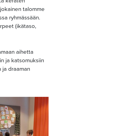
ta keräten
a jokainen talomme
assa ryhmässään.
peet (ikätaso,
tamaan aihetta
in ja katsomuksiin
en ja draaman