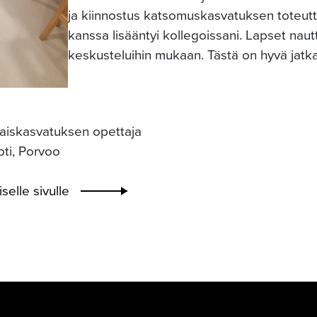
ja kiinnostus katsomuskasvatuksen toteut
kanssa lisääntyi kollegoissani. Lapset nautt
keskusteluihin mukaan. Tästä on hyvä jatk
haiskasvatuksen opettaja
ti, Porvoo
selle sivulle