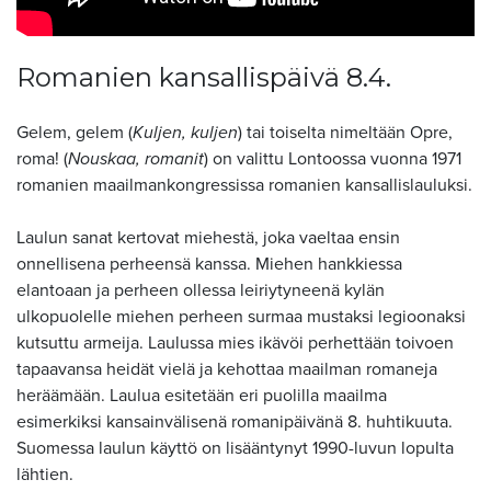
Romanien kansallispäivä 8.4.
Gelem, gelem (
Kuljen, kuljen
) tai toiselta nimeltään Opre,
roma! (
Nouskaa, romanit
) on valittu Lontoossa vuonna 1971
romanien maailmankongressissa romanien kansallislauluksi.
Laulun sanat kertovat miehestä, joka vaeltaa ensin
onnellisena perheensä kanssa. Miehen hankkiessa
elantoaan ja perheen ollessa leiriytyneenä kylän
ulkopuolelle miehen perheen surmaa mustaksi legioonaksi
kutsuttu armeija. Laulussa mies ikävöi perhettään toivoen
tapaavansa heidät vielä ja kehottaa maailman romaneja
heräämään. Laulua esitetään eri puolilla maailma
esimerkiksi kansainvälisenä romanipäivänä 8. huhtikuuta.
Suomessa laulun käyttö on lisääntynyt 1990-luvun lopulta
lähtien.