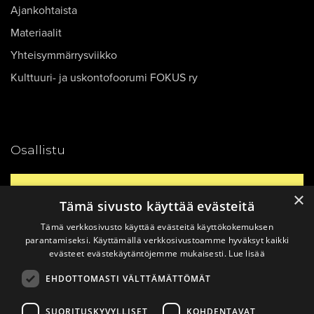
Ajankohtaista
Materiaalit
Yhteisymmärrysviikko
Kulttuuri- ja uskontofoorumi FOKUS ry
Osallistu
Yhteystiedot
×
Tämä sivusto käyttää evästeitä
Tämä verkkosivusto käyttää evästeitä käyttökokemuksen
Ajankohtaista
parantamiseksi. Käyttämällä verkkosivustoamme hyväksyt kaikki
evästeet evästekäytäntöjemme mukaisesti.
Lue lisää
EHDOTTOMASTI VÄLTTÄMÄTTÖMÄT
Vinkkaa materiaali!
SUORITUSKYVYLLISET
KOHDENTAVAT