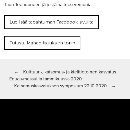
Taon Teehuoneen järjestämä teeseremonia.
Lue lisää tapahtuman Facebook-sivuilta
Tutustu Mahdollisuuksien toriin
Artikkelien
Edellinen artikkeli:
←
Kulttuuri-, katsomus- ja kielitietoinen kasvatus
Educa-messuilla tammikuussa 2020
selaus
Seuraava artikkeli
Katsomuskasvatuksen symposium 22.10.2020
→