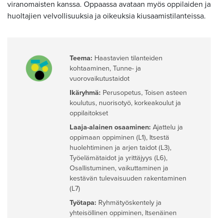
viranomaisten kanssa. Oppaassa avataan myös oppilaiden ja
huoltajien velvollisuuksia ja oikeuksia kiusaamistilanteissa.
Teema:
Haastavien tilanteiden
kohtaaminen
,
Tunne- ja
vuorovaikutustaidot
Ikäryhmä:
Perusopetus
,
Toisen asteen
koulutus, nuorisotyö, korkeakoulut ja
oppilaitokset
Laaja-alainen osaaminen:
Ajattelu ja
oppimaan oppiminen (L1)
,
Itsestä
huolehtiminen ja arjen taidot (L3)
,
Työelämätaidot ja yrittäjyys (L6)
,
Osallistuminen, vaikuttaminen ja
kestävän tulevaisuuden rakentaminen
(L7)
Työtapa:
Ryhmätyöskentely ja
yhteisöllinen oppiminen
,
Itsenäinen