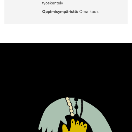
työskentely
Oppimisympäristö:
Oma koulu