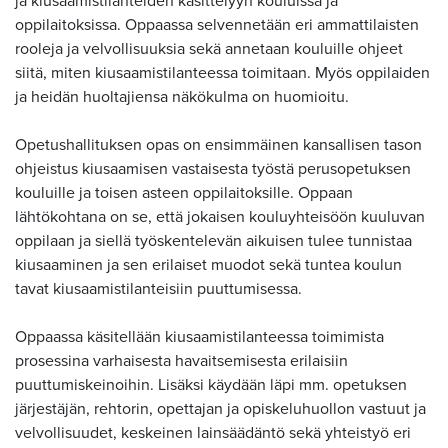
ja kiusaamistilanteiden käsittelyyn kouluissa ja
oppilaitoksissa. Oppaassa selvennetään eri ammattilaisten
rooleja ja velvollisuuksia sekä annetaan kouluille ohjeet
siitä, miten kiusaamistilanteessa toimitaan. Myös oppilaiden
ja heidän huoltajiensa näkökulma on huomioitu.
Opetushallituksen opas on ensimmäinen kansallisen tason
ohjeistus kiusaamisen vastaisesta työstä perusopetuksen
kouluille ja toisen asteen oppilaitoksille. Oppaan
lähtökohtana on se, että jokaisen kouluyhteisöön kuuluvan
oppilaan ja siellä työskentelevän aikuisen tulee tunnistaa
kiusaaminen ja sen erilaiset muodot sekä tuntea koulun
tavat kiusaamistilanteisiin puuttumisessa.
Oppaassa käsitellään kiusaamistilanteessa toimimista
prosessina varhaisesta havaitsemisesta erilaisiin
puuttumiskeinoihin. Lisäksi käydään läpi mm. opetuksen
järjestäjän, rehtorin, opettajan ja opiskeluhuollon vastuut ja
velvollisuudet, keskeinen lainsäädäntö sekä yhteistyö eri