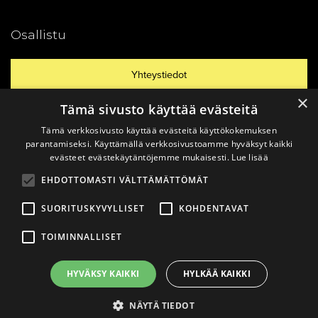
Osallistu
Yhteystiedot
×
Tämä sivusto käyttää evästeitä
Ajankohtaista
Tämä verkkosivusto käyttää evästeitä käyttökokemuksen
parantamiseksi. Käyttämällä verkkosivustoamme hyväksyt kaikki
evästeet evästekäytäntöjemme mukaisesti.
Lue lisää
Vinkkaa materiaali!
EHDOTTOMASTI VÄLTTÄMÄTTÖMÄT
SUORITUSKYVYLLISET
KOHDENTAVAT
TOIMINNALLISET
© 2026
Katsomusdialogi.
Made with ❤ by
Avoin.Systems
|
HYVÄKSY KAIKKI
HYLKÄÄ KAIKKI
Tietosuojaseloste
NÄYTÄ TIEDOT