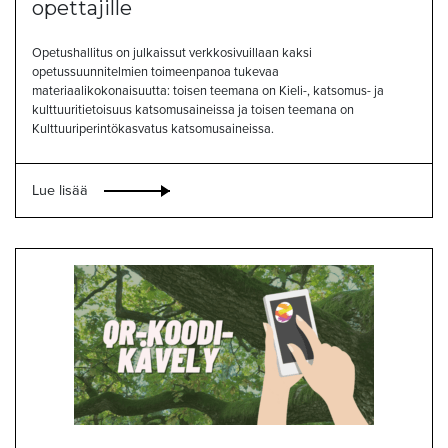
opettajille
Opetushallitus on julkaissut verkkosivuillaan kaksi
opetussuunnitelmien toimeenpanoa tukevaa
materiaalikokonaisuutta: toisen teemana on Kieli-, katsomus- ja
kulttuuritietoisuus katsomusaineissa ja toisen teemana on
Kulttuuriperintökasvatus katsomusaineissa.
Lue lisää