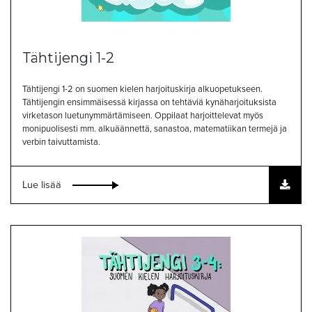
Tähtijengi 1-2
Tähtijengi 1-2 on suomen kielen harjoituskirja alkuopetukseen.
Tähtijengin ensimmäisessä kirjassa on tehtäviä kynäharjoituksista
virketason luetunymmärtämiseen. Oppilaat harjoittelevat myös
monipuolisesti mm. alkuäännettä, sanastoa, matematiikan termejä ja
verbin taivuttamista.
Lue lisää