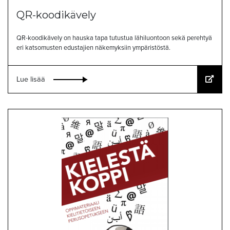
QR-koodikävely
QR-koodikävely on hauska tapa tutustua lähiluontoon sekä perehtyä
eri katsomusten edustajien näkemyksiin ympäristöstä.
Lue lisää