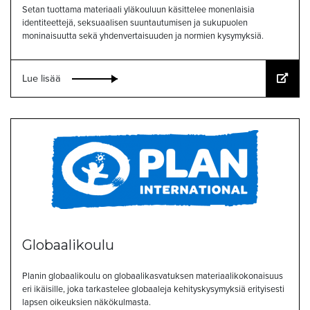
Setan tuottama materiaali yläkouluun käsittelee monenlaisia
identiteettejä, seksuaalisen suuntautumisen ja sukupuolen
moninaisuutta sekä yhdenvertaisuuden ja normien kysymyksiä.
Lue lisää
Globaalikoulu
Planin globaalikoulu on globaalikasvatuksen materiaalikokonaisuus
eri ikäisille, joka tarkastelee globaaleja kehityskysymyksiä erityisesti
lapsen oikeuksien näkökulmasta.