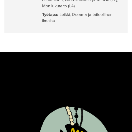
Monilukutaito (L4)
Työtapa:
Leikki
,
Draama ja taiteellinen
ilmaisu