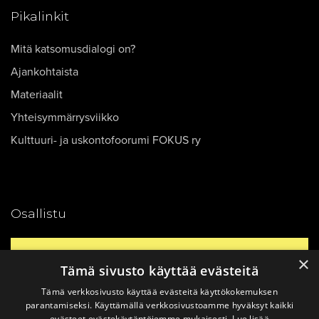
Pikalinkit
Mitä katsomusdialogi on?
Ajankohtaista
Materiaalit
Yhteisymmärrysviikko
Kulttuuri- ja uskontofoorumi FOKUS ry
Osallistu
Yhteystiedot
×
Tämä sivusto käyttää evästeitä
Tämä verkkosivusto käyttää evästeitä käyttökokemuksen
Ajankohtaista
parantamiseksi. Käyttämällä verkkosivustoamme hyväksyt kaikki
evästeet evästekäytäntöjemme mukaisesti.
Lue lisää