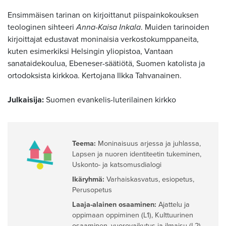
Ensimmäisen tarinan on kirjoittanut piispainkokouksen
teologinen sihteeri
Anna-Kaisa Inkala
. Muiden tarinoiden
kirjoittajat edustavat moninaisia verkostokumppaneita,
kuten esimerkiksi Helsingin yliopistoa, Vantaan
sanataidekoulua, Ebeneser-säätiötä, Suomen katolista ja
ortodoksista kirkkoa. Kertojana Ilkka Tahvanainen.
Julkaisija:
Suomen evankelis-luterilainen kirkko
Teema:
Moninaisuus arjessa ja juhlassa
,
Lapsen ja nuoren identiteetin tukeminen
,
Uskonto- ja katsomusdialogi
Ikäryhmä:
Varhaiskasvatus, esiopetus
,
Perusopetus
Laaja-alainen osaaminen:
Ajattelu ja
oppimaan oppiminen (L1)
,
Kulttuurinen
osaaminen, vuorovaikutus ja ilmaisu (L2)
,