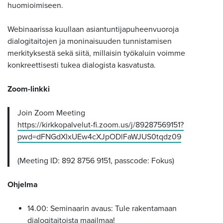
huomioimiseen.
Webinaarissa kuullaan asiantuntijapuheenvuoroja
dialogitaitojen ja moninaisuuden tunnistamisen
merkityksestä sekä siitä, millaisin työkaluin voimme
konkreettisesti tukea dialogista kasvatusta.
Zoom-linkki
Join Zoom Meeting
https://kirkkopalvelut-fi.zoom.us/j/89287569151?
pwd=dFNGdXIxUEw4cXJpODlFaWJUS0tqdz09
(Meeting ID: 892 8756 9151, passcode: Fokus)
Ohjelma
14.00: Seminaarin avaus: Tule rakentamaan
dialogitaitoista maailmaa!