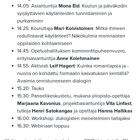
14.05: Asiantuntija
Mona Eid
: Koulun ja päiväkodin
syrjäyttävien käytänteiden tunnistaminen ja
purkaminen
14.25: Kouluttaja
Mari Koivistoinen
: Mitkä ihmeen
rodullistavat käytänteet? Näkökulmia moninaisten
oppilaiden kohtaamiseen
14.45: Opetushallituksen kommenttipuheenvuoro,
erityisasiantuntija
Anne Kolehmainen
14.55: Aktivisti
Leif Hagert
: Kuinka romanilapsia ja -
nuoria on kohdattu formaalin kasvatuksen kentällä?
Avaimia onnistuneeseen dialogiin
15.20: Tauko
15.30: Paneelikeskustelu, mukana yliopisto-opettaja
Marjaana Kavonius
, projektiasiantuntija
Vita Linfast
,
tutkija
Henri Satokangas
ja opettaja
Hanna Hallikas
16.00: Workshop: dialogisten menetelmien taitajaksi
16.30: Webinaari loppuu