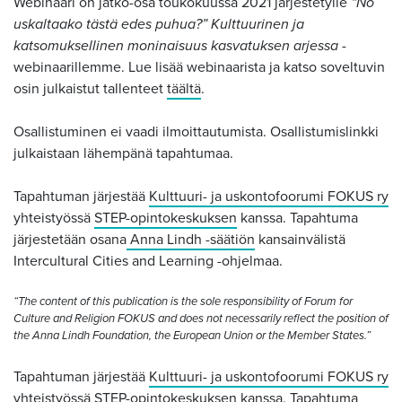
Webinaari on jatko-osa toukokuussa 2021 järjestetylle
“No
uskaltaako tästä edes puhua?” Kulttuurinen ja
katsomuksellinen moninaisuus kasvatuksen arjessa
-
webinaarillemme. Lue lisää webinaarista ja katso soveltuvin
osin julkaistut tallenteet
täältä
.
Osallistuminen ei vaadi ilmoittautumista. Osallistumislinkki
julkaistaan lähempänä tapahtumaa.
Tapahtuman järjestää
Kulttuuri- ja uskontofoorumi FOKUS ry
yhteistyössä
STEP-opintokeskuksen
kanssa. Tapahtuma
järjestetään osana
Anna Lindh -säätiön
kansainvälistä
Intercultural Cities and Learning -ohjelmaa.
“The content of this publication is the sole responsibility of Forum for
Culture and Religion FOKUS and does not necessarily reflect the position of
the Anna Lindh Foundation, the European Union or the Member States.”
Tapahtuman järjestää
Kulttuuri- ja uskontofoorumi FOKUS ry
yhteistyössä
STEP-opintokeskuksen
kanssa. Tapahtuma