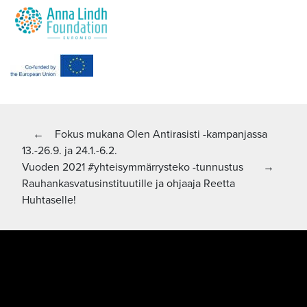
Artikkelien
Edellinen artikkeli:
←
Fokus mukana Olen Antirasisti -kampanjassa
13.-26.9. ja 24.1.-6.2.
selaus
Seuraava artikkeli
Vuoden 2021 #yhteisymmärrysteko -tunnustus
→
Rauhankasvatusinstituutille ja ohjaaja Reetta
Huhtaselle!