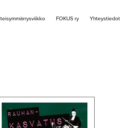
teisymmärrysviikko
FOKUS ry
Yhteystiedot