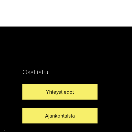
Osallistu
Yhteystiedot
Ajankohtaista