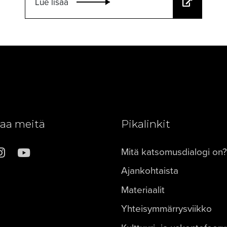
Lue lisää
aa meitä
Pikalinkit
Mitä katsomusdialogi on?
Ajankohtaista
Materiaalit
Yhteisymmärrysviikko