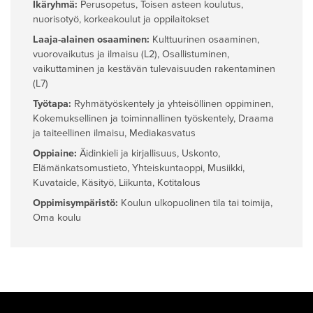
Ikäryhmä:
Perusopetus
,
Toisen asteen koulutus,
nuorisotyö, korkeakoulut ja oppilaitokset
Laaja-alainen osaaminen:
Kulttuurinen osaaminen,
vuorovaikutus ja ilmaisu (L2)
,
Osallistuminen,
vaikuttaminen ja kestävän tulevaisuuden rakentaminen
(L7)
Työtapa:
Ryhmätyöskentely ja yhteisöllinen oppiminen
,
Kokemuksellinen ja toiminnallinen työskentely
,
Draama
ja taiteellinen ilmaisu
,
Mediakasvatus
Oppiaine:
Äidinkieli ja kirjallisuus
,
Uskonto
,
Elämänkatsomustieto
,
Yhteiskuntaoppi
,
Musiikki
,
Kuvataide
,
Käsityö
,
Liikunta
,
Kotitalous
Oppimisympäristö:
Koulun ulkopuolinen tila tai toimija
,
Oma koulu