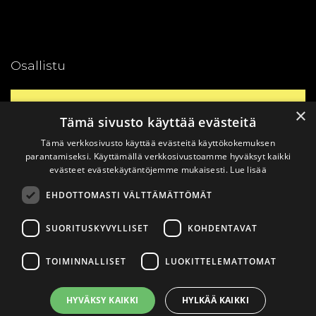
Osallistu
Yhteystiedot
×
Tämä sivusto käyttää evästeitä
Tämä verkkosivusto käyttää evästeitä käyttökokemuksen
Ajankohtaista
parantamiseksi. Käyttämällä verkkosivustoamme hyväksyt kaikki
evästeet evästekäytäntöjemme mukaisesti.
Lue lisää
EHDOTTOMASTI VÄLTTÄMÄTTÖMÄT
Vinkkaa materiaali!
SUORITUSKYVYLLISET
KOHDENTAVAT
TOIMINNALLISET
LUOKITTELEMATTOMAT
© 2026
Katsomusdialogi.
Made with ❤ by
Avoin.Systems
|
HYVÄKSY KAIKKI
HYLKÄÄ KAIKKI
Tietosuojaseloste