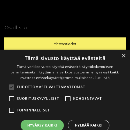
Osallistu
Yhteystiedot
×
Tämä sivusto käyttää evästeitä
Ajankohtaista
Tämä verkkosivusto käyttää evästeitä käyttökokemuksen
parantamiseksi. Käyttämällä verkkosivustoamme hyväksyt kaikki
evästeet evästekäytäntöjemme mukaisesti.
Lue lisää
Vinkkaa materiaali!
EHDOTTOMASTI VÄLTTÄMÄTTÖMÄT
SUORITUSKYVYLLISET
KOHDENTAVAT
TOIMINNALLISET
© 2026
Katsomusdialogi.
Made with ❤ by
Avoin.Systems
|
HYVÄKSY KAIKKI
HYLKÄÄ KAIKKI
Tietosuojaseloste