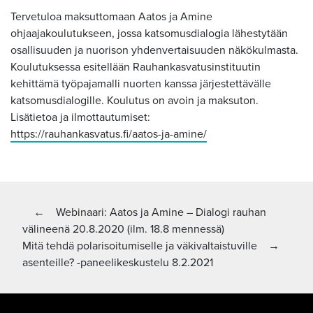
Tervetuloa maksuttomaan Aatos ja Amine
ohjaajakoulutukseen, jossa katsomusdialogia lähestytään
osallisuuden ja nuorison yhdenvertaisuuden näkökulmasta.
Koulutuksessa esitellään Rauhankasvatusinstituutin
kehittämä työpajamalli nuorten kanssa järjestettävälle
katsomusdialogille. Koulutus on avoin ja maksuton.
Lisätietoa ja ilmottautumiset:
https://rauhankasvatus.fi/aatos-ja-amine/
Artikkelien
Edellinen artikkeli:
←
Webinaari: Aatos ja Amine – Dialogi rauhan
välineenä 20.8.2020 (ilm. 18.8 mennessä)
selaus
Seuraava artikkeli
Mitä tehdä polarisoitumiselle ja väkivaltaistuville
→
asenteille? -paneelikeskustelu 8.2.2021