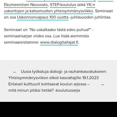
Ekumeeninen Neuvosto
,
STEP-koulutus
sekä
YK:n
uskontojen ja katsomusten yhteisymmärrysviikko
. Seminaari
on osa
Uskonnonvapaus 100 vuotta
-juhlavuoden juhlintaa.
Seminaari on “No uskaltaako tästä edes puhua?” -
seminaarisarjan viides osa. Lue lisää aiemmista
seminaareistamme:
www.dialogitaitajat.fi
.
Artikkelien
Edellinen artikkeli:
←
Uusia työkaluja dialogi- ja rauhankasvatukseen:
Yhteisymmärrysviikon etkot kasvattajille 19.1.2023
selaus
Seuraava artikkeli
Erilaiset kulttuurit kohtaavat koulun arjessa –
→
mitä minun pitäisi tietää? -koulutussarja