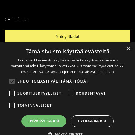
Osallistu
Yhteystiedot
×
Tämä sivusto käyttää evästeitä
Ajankohtaista
Tämä verkkosivusto käyttää evästeitä käyttökokemuksen
parantamiseksi. Käyttämällä verkkosivustoamme hyväksyt kaikki
evästeet evästekäytäntöjemme mukaisesti.
Lue lisää
Vinkkaa materiaali!
EHDOTTOMASTI VÄLTTÄMÄTTÖMÄT
SUORITUSKYVYLLISET
KOHDENTAVAT
TOIMINNALLISET
© 2026
Katsomusdialogi.
Made with ❤ by
Avoin.Systems
|
HYVÄKSY KAIKKI
HYLKÄÄ KAIKKI
Tietosuojaseloste
NÄYTÄ TIEDOT