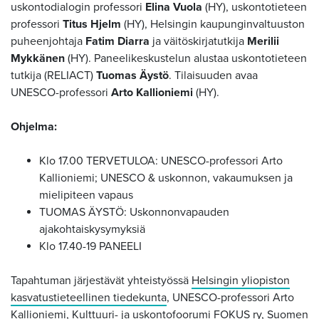
uskontodialogin professori
Elina Vuola
(HY), uskontotieteen
professori
Titus Hjelm
(HY), Helsingin kaupunginvaltuuston
puheenjohtaja
Fatim Diarra
ja väitöskirjatutkija
Merilii
Mykkänen
(HY). Paneelikeskustelun alustaa uskontotieteen
tutkija (RELIACT)
Tuomas Äystö
. Tilaisuuden avaa
UNESCO-professori
Arto Kallioniemi
(HY).
Ohjelma:
Klo 17.00 TERVETULOA: UNESCO-professori Arto
Kallioniemi; UNESCO & uskonnon, vakaumuksen ja
mielipiteen vapaus
TUOMAS ÄYSTÖ: Uskonnonvapauden
ajakohtaiskysymyksiä
Klo 17.40-19 PANEELI
Tapahtuman järjestävät yhteistyössä
Helsingin yliopiston
kasvatustieteellinen tiedekunta
, UNESCO-professori Arto
Kallioniemi,
Kulttuuri- ja uskontofoorumi FOKUS ry
,
Suomen