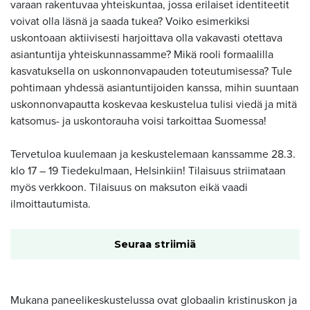
varaan rakentuvaa yhteiskuntaa, jossa erilaiset identiteetit
voivat olla läsnä ja saada tukea? Voiko esimerkiksi
uskontoaan aktiivisesti harjoittava olla vakavasti otettava
asiantuntija yhteiskunnassamme? Mikä rooli formaalilla
kasvatuksella on uskonnonvapauden toteutumisessa? Tule
pohtimaan yhdessä asiantuntijoiden kanssa, mihin suuntaan
uskonnonvapautta koskevaa keskustelua tulisi viedä ja mitä
katsomus- ja uskontorauha voisi tarkoittaa Suomessa!
Tervetuloa kuulemaan ja keskustelemaan kanssamme 28.3.
klo 17 – 19 Tiedekulmaan, Helsinkiin! Tilaisuus striimataan
myös verkkoon. Tilaisuus on maksuton eikä vaadi
ilmoittautumista.
Seuraa striimiä
Mukana paneelikeskustelussa ovat globaalin kristinuskon ja