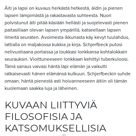
Äiti ja lapsi on kuvaus herkästä hetkestä, äidin ja pienen
lapsen lämpimästä ja rakastavasta suhteesta. Nuori
polvistunut äiti pitää käsiään hellästi ja suojelevasti pienen
paitasillaan olevan lapsen ympärillä, katseellaan lapsen
ilmeitä seuraten. Avoimesta ikkunasta käy kevyt tuulahdus,
lattialla on maljakossa kukkia ja kirja. Schjerfbeck putosi
nelivuotiaana portaissa ja loukkasi lonkkansa kohtalokkain
seurauksin. Vioittuneeseen lonkkaan kehittyi tuberkuloosi.
Tämä sairaus vaivasi häntä läpi elämän ja vaikutti
ratkaisevasti hänen elämänsä kulkuun. Schjerfbeckin suhde
omaan, häntä pienestä asti hoivanneeseen äitiin oli tämän
kuolemaan saakka luja ja läheinen.
KUVAAN LIITTYVIÄ
FILOSOFISIA JA
KATSOMUKSELLISIA