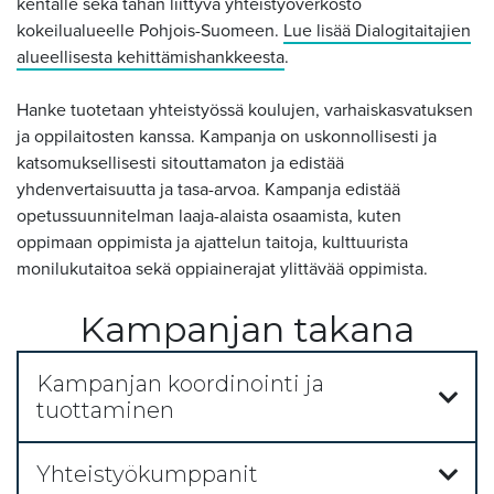
kentälle sekä tähän liittyvä yhteistyöverkosto
kokeilualueelle Pohjois-Suomeen.
Lue lisää Dialogitaitajien
alueellisesta kehittämishankkeesta
.
Hanke tuotetaan yhteistyössä koulujen, varhaiskasvatuksen
ja oppilaitosten kanssa. Kampanja on uskonnollisesti ja
katsomuksellisesti sitouttamaton ja edistää
yhdenvertaisuutta ja tasa-arvoa. Kampanja edistää
opetussuunnitelman laaja-alaista osaamista, kuten
oppimaan oppimista ja ajattelun taitoja, kulttuurista
monilukutaitoa sekä oppiainerajat ylittävää oppimista.
Kampanjan takana
Kampanjan koordinointi ja
tuottaminen
Yhteistyökumppanit