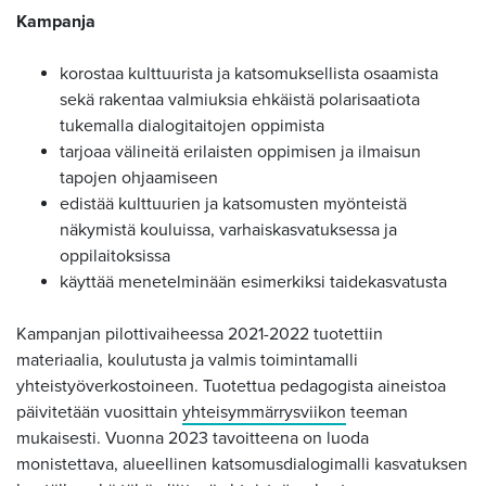
Kampanja
korostaa kulttuurista ja katsomuksellista osaamista
sekä rakentaa valmiuksia ehkäistä polarisaatiota
tukemalla dialogitaitojen oppimista
tarjoaa välineitä erilaisten oppimisen ja ilmaisun
tapojen ohjaamiseen
edistää kulttuurien ja katsomusten myönteistä
näkymistä kouluissa, varhaiskasvatuksessa ja
oppilaitoksissa
käyttää menetelminään esimerkiksi taidekasvatusta
Kampanjan pilottivaiheessa 2021-2022 tuotettiin
materiaalia, koulutusta ja valmis toimintamalli
yhteistyöverkostoineen. Tuotettua pedagogista aineistoa
päivitetään vuosittain
yhteisymmärrysviikon
teeman
mukaisesti. Vuonna 2023 tavoitteena on luoda
monistettava, alueellinen katsomusdialogimalli kasvatuksen