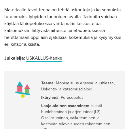
Materiaalin tavoitteena on tehdä uskontoja ja katsomuksia
tutummaksi lyhyiden tarinoiden avulla. Tarinoita voidaan
käyttää lähiopetuksessa virittämään keskustelua
katsomuksiin liittyvistä aiheista tai etäopetuksessa
herättämään oppilaan ajatuksia, kokemuksia ja kysymyksiä
eri katsomuksista.
Julkaisija:
USKALLUS-hanke
Teema:
Moninaisuus arjessa ja juhlassa
,
Uskonto- ja katsomusdialogi
Ikäryhmä:
Perusopetus
Laaja-alainen osaaminen:
Itsestä
huolehtiminen ja arjen taidot (L3)
,
Osallistuminen, vaikuttaminen ja
kestävän tulevaisuuden rakentaminen