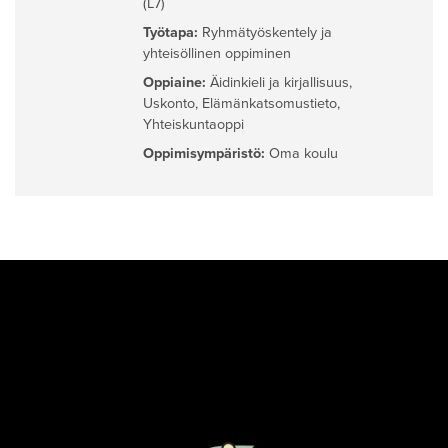
(L7)
Työtapa:
Ryhmätyöskentely ja
yhteisöllinen oppiminen
Oppiaine:
Äidinkieli ja kirjallisuus
,
Uskonto
,
Elämänkatsomustieto
,
Yhteiskuntaoppi
Oppimisympäristö:
Oma koulu