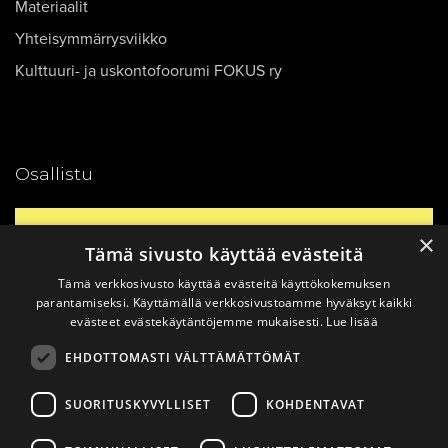
Materiaalit
Yhteisymmärrysviikko
Kulttuuri- ja uskontofoorumi FOKUS ry
Osallistu
Yhteystiedot
×
Tämä sivusto käyttää evästeitä
Tämä verkkosivusto käyttää evästeitä käyttökokemuksen
Ajankohtaista
parantamiseksi. Käyttämällä verkkosivustoamme hyväksyt kaikki
evästeet evästekäytäntöjemme mukaisesti.
Lue lisää
EHDOTTOMASTI VÄLTTÄMÄTTÖMÄT
Vinkkaa materiaali!
SUORITUSKYVYLLISET
KOHDENTAVAT