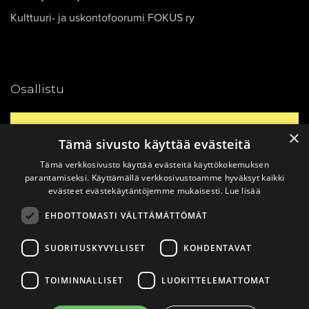
Kulttuuri- ja uskontofoorumi FOKUS ry
Osallistu
Yhteystiedot
×
Tämä sivusto käyttää evästeitä
Tämä verkkosivusto käyttää evästeitä käyttökokemuksen
Ajankohtaista
parantamiseksi. Käyttämällä verkkosivustoamme hyväksyt kaikki
evästeet evästekäytäntöjemme mukaisesti.
Lue lisää
EHDOTTOMASTI VÄLTTÄMÄTTÖMÄT
Vinkkaa materiaali!
SUORITUSKYVYLLISET
KOHDENTAVAT
TOIMINNALLISET
LUOKITTELEMATTOMAT
© 2026
Katsomusdialogi.
Made with ❤ by
Avoin.Systems
|