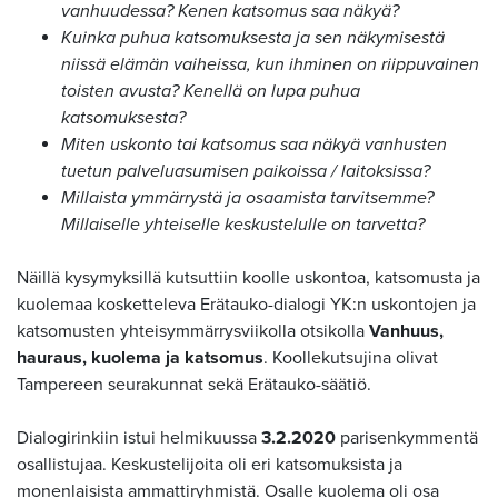
vanhuudessa? Kenen katsomus saa näkyä?
Kuinka puhua katsomuksesta ja sen näkymisestä
niissä elämän vaiheissa, kun ihminen on riippuvainen
toisten avusta? Kenellä on lupa puhua
katsomuksesta?
Miten uskonto tai katsomus saa näkyä vanhusten
tuetun palveluasumisen paikoissa / laitoksissa?
Millaista ymmärrystä ja osaamista tarvitsemme?
Millaiselle yhteiselle keskustelulle on tarvetta?
Näillä kysymyksillä kutsuttiin koolle uskontoa, katsomusta ja
kuolemaa kosketteleva Erätauko-dialogi YK:n uskontojen ja
katsomusten yhteisymmärrysviikolla otsikolla
Vanhuus,
hauraus, kuolema ja katsomus
. Koollekutsujina olivat
Tampereen seurakunnat sekä Erätauko-säätiö.
Dialogirinkiin istui helmikuussa
3.2.2020
parisenkymmentä
osallistujaa. Keskustelijoita oli eri katsomuksista ja
monenlaisista ammattiryhmistä. Osalle kuolema oli osa