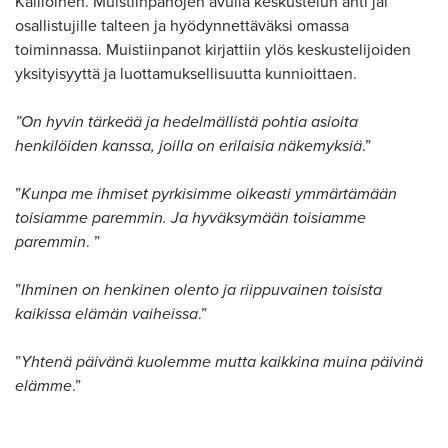
Kallioinen. Muistiinpanojen avulla keskustelun anti jäi
osallistujille talteen ja hyödynnettäväksi omassa
toiminnassa. Muistiinpanot kirjattiin ylös keskustelijoiden
yksityisyyttä ja luottamuksellisuutta kunnioittaen.
”On hyvin tärkeää ja hedelmällistä pohtia asioita
henkilöiden kanssa, joilla on erilaisia näkemyksiä
.”
”
Kunpa me ihmiset pyrkisimme oikeasti ymmärtämään
toisiamme paremmin. Ja hyväksymään toisiamme
paremmin
. ”
”
Ihminen on henkinen olento ja riippuvainen toisista
kaikissa elämän vaiheissa
.”
”
Yhtenä päivänä kuolemme mutta kaikkina muina päivinä
elämme
.”