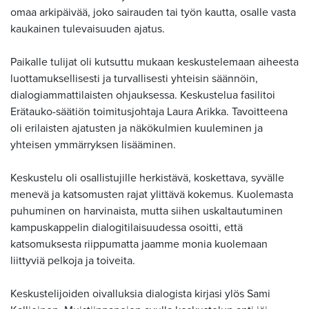
omaa arkipäivää, joko sairauden tai työn kautta, osalle vasta
kaukainen tulevaisuuden ajatus.
Paikalle tulijat oli kutsuttu mukaan keskustelemaan aiheesta
luottamuksellisesti ja turvallisesti yhteisin säännöin,
dialogiammattilaisten ohjauksessa. Keskustelua fasilitoi
Erätauko-säätiön toimitusjohtaja Laura Arikka. Tavoitteena
oli erilaisten ajatusten ja näkökulmien kuuleminen ja
yhteisen ymmärryksen lisääminen.
Keskustelu oli osallistujille herkistävä, koskettava, syvälle
menevä ja katsomusten rajat ylittävä kokemus. Kuolemasta
puhuminen on harvinaista, mutta siihen uskaltautuminen
kampuskappelin dialogitilaisuudessa osoitti, että
katsomuksesta riippumatta jaamme monia kuolemaan
liittyviä pelkoja ja toiveita.
Keskustelijoiden oivalluksia dialogista kirjasi ylös Sami