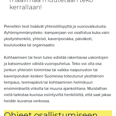
kerrallaan!
Pienetkin teot lisäävät yhteisöllisyyttä ja vuorovaikutusta.
#yhteisymmärrysteko -kampanjaan voi osallistua kuka vain:
yksityishenkilö, yhteisö, kaveriporukka, päiväkoti,
koululuokka tai organisaatio
Kohtaamisen tai teon tulee edistää rakentavaa uskontojen
ja katsomusten välistä vuoropuhelua. Teko voi olla osa
jonkun yhteisön toimintaa tai vaikka naapuruston tai
kaveriporukan kesken Suomessa toteutunut yksittäinen
tempaus, teemapäivä tai kohtaaminen helmikuun
ensimmäisellä viikolla tai muuna ajankohtana. Muistathan
vielä tarkistaa kuvissa esiintyviltä henkilöiltä, että saat jakaa
heidän kuvansa verkossa.
Ohjeet
osallistumiseen