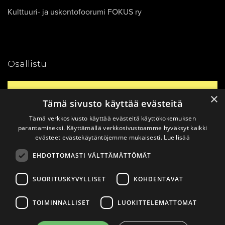
Kulttuuri- ja uskontofoorumi FOKUS ry
Osallistu
Yhteystiedot
×
Tämä sivusto käyttää evästeitä
Tämä verkkosivusto käyttää evästeitä käyttökokemuksen
Ajankohtaista
parantamiseksi. Käyttämällä verkkosivustoamme hyväksyt kaikki
evästeet evästekäytäntöjemme mukaisesti.
Lue lisää
EHDOTTOMASTI VÄLTTÄMÄTTÖMÄT
Vinkkaa materiaali!
SUORITUSKYVYLLISET
KOHDENTAVAT
TOIMINNALLISET
LUOKITTELEMATTOMAT
© 2026
Katsomusdialogi.
Made with ❤ by
Avoin.Systems
|