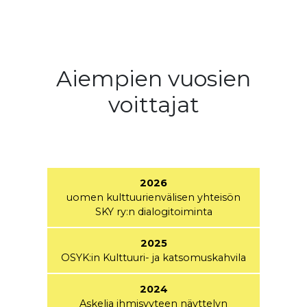
.
.
Aiempien vuosien
voittajat
.
2026
uomen kulttuurienvälisen yhteisön
SKY ry:n dialogitoiminta
2025
OSYK:in Kulttuuri- ja katsomuskahvila
20
24
Askelia ihmisyyteen näyttelyn