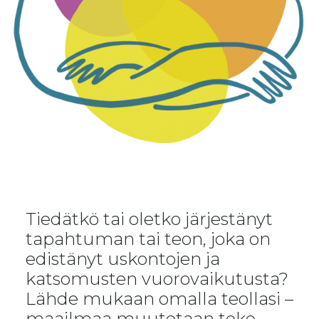
Tiedätkö tai oletko järjestänyt
tapahtuman tai teon, joka on
edistänyt uskontojen ja
katsomusten vuorovaikutusta?
Lähde mukaan omalla teollasi –
maailmaa muutetaan teko