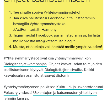
Tee sinulle sopiva #yhteisymmärrysteko!
Jaa kuva halutessasi
Facebookiin
tai
Instagramiin
hastagilla #yhteisymmärrysteko
#ActForInterfaithHarmony
Tägää meidät
Facebookissa
ja
Instagramissa
, tai laita
meille viestiä info@katsomusdialogi.fi
Muista, että tekoja voi lähettää meille ympäri vuoden!
#Yhteisymmärrysteot ovat osa yhteisymmärrysviikon
Dialogitaitajat -kampanjaa
. Ohjeet kasvatusalan toimijoiden
osallistumiseen löytyvät
Dialogitaitajien sivuilta
. Kaikki
kasvatusalan osallistujat saavat diplomin!
#yhteisymmärrysteon palkitsee
Kulttuuri- ja uskontofoorumi
Fokus ry
yhdessä
Uskontojen ja katsomusten yhteistyön
ryhmän
kanssa.