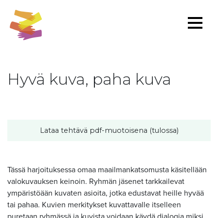
Hyvä kuva, paha kuva
Lataa tehtävä pdf-muotoisena (tulossa)
Tässä harjoituksessa omaa maailmankatsomusta käsitellään
valokuvauksen keinoin. Ryhmän jäsenet tarkkailevat
ympäristöään kuvaten asioita, jotka edustavat heille hyvää
tai pahaa. Kuvien merkitykset kuvattavalle itselleen
puretaan ryhmässä ja kuvista voidaan käydä dialogia miksi