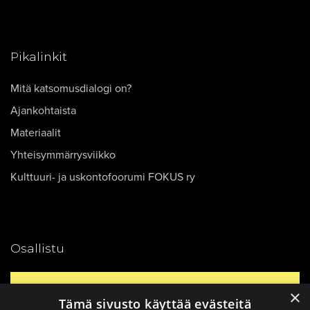
Pikalinkit
Mitä katsomusdialogi on?
Ajankohtaista
Materiaalit
Yhteisymmärrysviikko
Kulttuuri- ja uskontofoorumi FOKUS ry
Osallistu
Yhteystiedot
×
Tämä sivusto käyttää evästeitä