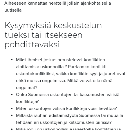
Aiheeseen kannattaa herätellä jollain ajankohtaisella
uutisella.
Kysymyksiä keskustelun
tueksi tai itsekseen
pohdittavaksi
Miksi ihmiset joskus perustelevat konfliktien
aloittamista uskonnoilla ? Puetaanko konflikti
uskontokonfliktiksi, vaikka konfliktin syyt ja juuret ovat
ehkä muissa ongelmissa. Mitkä voivat olla nämä
ongelmat?
Onko Suomessa uskontojen tai katsomusten välisiä
konflikteja?
Miten uskontojen välisiä konflikteja voisi lievittää?
Millaista rauhan edistämistyötä Suomessa tai muualla
tehdään eri uskontojen ja katsomusten piirissä?
Mikä rooli on uskonnollisilla järjestöillä konfliktien ja