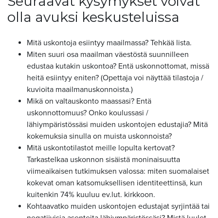
Seuraavat kysymykset voivat
olla avuksi keskusteluissa
Mitä uskontoja esiintyy maailmassa? Tehkää lista.
Miten suuri osa maailman väestöstä suunnilleen
edustaa kutakin uskontoa? Entä uskonnottomat, missä
heitä esiintyy eniten? (Opettaja voi näyttää tilastoja /
kuvioita maailmanuskonnoista.)
Mikä on valtauskonto maassasi? Entä
uskonnottomuus? Onko koulussasi /
lähiympäristössäsi muiden uskontojen edustajia? Mitä
kokemuksia sinulla on muista uskonnoista?
Mitä uskontotilastot meille lopulta kertovat?
Tarkastelkaa uskonnon sisäistä moninaisuutta
viimeaikaisen tutkimuksen valossa: miten suomalaiset
kokevat oman katsomuksellisen identiteettinsä, kun
kuitenkin 74% kuuluu ev.lut. kirkkoon.
Kohtaavatko muiden uskontojen edustajat syrjintää tai