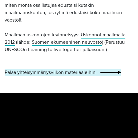
miten monta osallistujaa edustaisi kutakin
maailmanuskontoa, jos ryhmä edustaisi koko maailman
väestöä.
Maailman uskontojen levinneisyys:
Uskonnot maailmalla
2012
(lähde:
Suomen ekumeeninen neuvosto
) (Perustuu
UNESCOn
Learning to live together
-julkaisuun.)
Palaa yhteisymmärrysviikon materiaaleihin