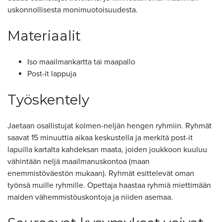
uskonnollisesta monimuotoisuudesta.
Materiaalit
Iso maailmankartta tai maapallo
Post-it lappuja
Työskentely
Jaetaan osallistujat kolmen-neljän hengen ryhmiin. Ryhmät
saavat 15 minuuttia aikaa keskustella ja merkitä post-it
lapuilla kartalta kahdeksan maata, joiden joukkoon kuuluu
vähintään neljä maailmanuskontoa (maan
enemmistöväestön mukaan). Ryhmät esittelevät oman
työnsä muille ryhmille. Opettaja haastaa ryhmiä miettimään
maiden vähemmistöuskontoja ja niiden asemaa.