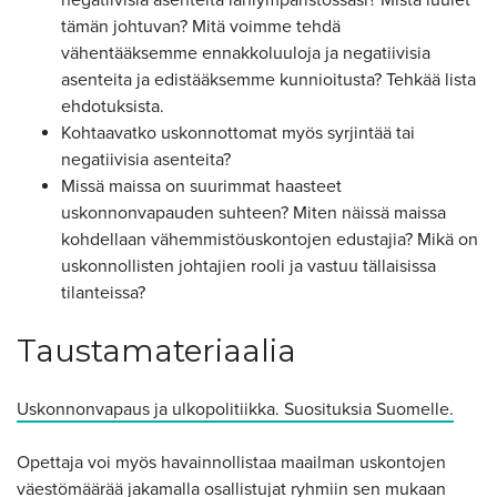
negatiivisia asenteita lähiympäristössäsi? Mistä luulet
tämän johtuvan? Mitä voimme tehdä
vähentääksemme ennakkoluuloja ja negatiivisia
asenteita ja edistääksemme kunnioitusta? Tehkää lista
ehdotuksista.
Kohtaavatko uskonnottomat myös syrjintää tai
negatiivisia asenteita?
Missä maissa on suurimmat haasteet
uskonnonvapauden suhteen? Miten näissä maissa
kohdellaan vähemmistöuskontojen edustajia? Mikä on
uskonnollisten johtajien rooli ja vastuu tällaisissa
tilanteissa?
Taustamateriaalia
Uskonnonvapaus ja ulkopolitiikka. Suosituksia Suomelle.
Opettaja voi myös havainnollistaa maailman uskontojen
väestömäärää jakamalla osallistujat ryhmiin sen mukaan