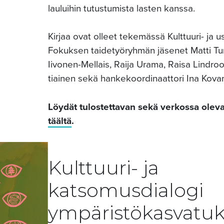
lauluihin tutustumista lasten kanssa.
Kirjaa ovat olleet tekemässä Kulttuuri- ja 
Fokuksen taidetyöryhmän jäsenet Matti Tu
Iivonen-Mellais, Raija Urama, Raisa Lindro
tiainen sekä hankekoordinaattori Ina Kova
Löydät tulostettavan sekä verkossa oleva
täältä
.
Kulttuuri- ja
katsomusdialogi
ympäristökasvatuk