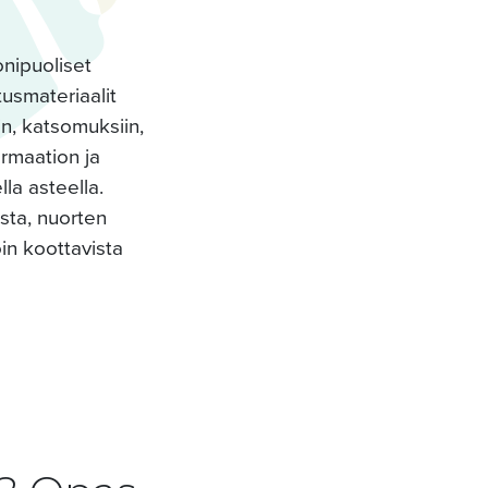
onipuoliset
tusmateriaalit
in, katsomuksiin,
ormaation ja
la asteella.
sta, nuorten
oin koottavista