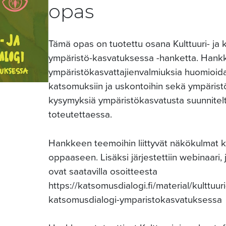
opas
Tämä opas on tuotettu osana Kulttuuri- ja
ympäristö-kasvatuksessa -hanketta. Hankke
ympäristökasvattajienvalmiuksia huomioida 
katsomuksiin ja uskontoihin sekä ympäristötu
kysymyksiä ympäristökasvatusta suunnitel
toteutettaessa.
Hankkeen teemoihin liittyvät näkökulmat k
oppaaseen. Lisäksi järjestettiin webinaari, 
ovat saatavilla osoitteesta
https://katsomusdialogi.fi/material/kulttuuri
katsomusdialogi-ymparistokasvatuksessa