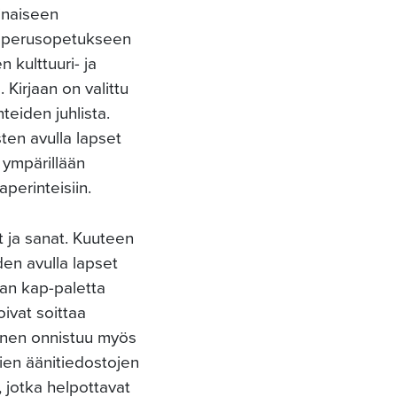
ninaiseen
tu perusopetukseen
kulttuuri- ja
 Kirjaan on valittu
teiden juhlista.
sten avulla lapset
 ympärillään
perinteisiin.
t ja sanat. Kuuteen
iden avulla lapset
jan kap-paletta
oivat soittaa
minen onnistuu myös
vien äänitiedostojen
 jotka helpottavat