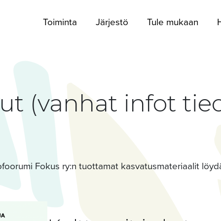
Toiminta
Järjestö
Tule mukaan
H
ut (vanhat infot tie
tofoorumi Fokus ry:n tuottamat kasvatusmateriaalit löy