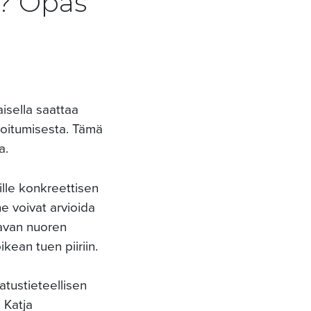
n? Opas
isella saattaa
soitumisesta. Tämä
a.
lle konkreettisen
he voivat arvioida
tavan nuoren
ikean tuen piiriin.
atustieteellisen
 Katja