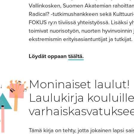
Vallinkosken, Suomen Akatemian rahoitt
Radical? -tutkimushankkeen sekä Kulttuuri
FOKUS ry:n tiiviissä yhteistyössä. Lisäksi y
toimivat nuorisotyön, nuorten hyvinvoinnin 
ekstremismin erityisasiantuntijat ja tutkijat.
Löydät oppaan
täältä.
Moninaiset laulut!
Laulukirja kouluille
varhaiskasvatukse
Tämä kirja on tehty, jotta jokainen lapsi sais