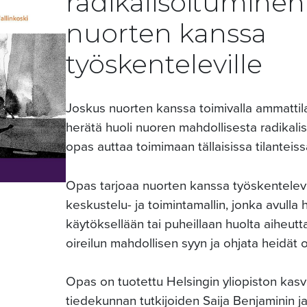
radikalisoitumine
nuorten kanssa
työskenteleville
Joskus nuorten kanssa toimivalla ammattila
herätä huoli nuoren mahdollisesta radikali
opas auttaa toimimaan tällaisissa tilanteiss
Opas tarjoaa nuorten kanssa työskentelevi
keskustelu- ja toimintamallin, jonka avulla 
käytöksellään tai puheillaan huolta aiheut
oireilun mahdollisen syyn ja ohjata heidät o
Opas on tuotettu Helsingin yliopiston kasv
tiedekunnan tutkijoiden Saija Benjaminin ja