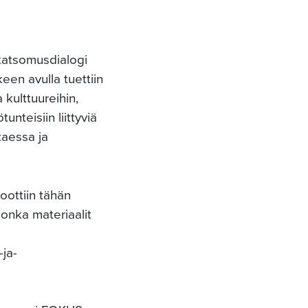
 katsomusdialogi
en avulla tuettiin
kulttuureihin,
nteisiin liittyviä
taessa ja
oottiin tähän
jonka materiaalit
-ja-