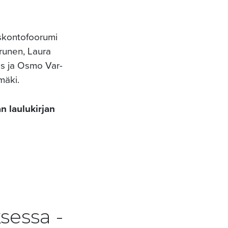
uskontofoorumi
runen, Laura
os ja Osmo Var-
mäki.
n laulukirjan
sessa -