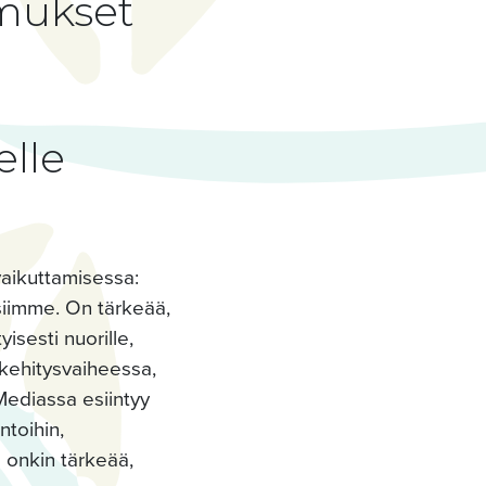
omukset
elle
aikuttamisessa:
isiimme. On tärkeää,
tyisesti nuorille,
 kehitysvaiheessa,
. Mediassa esiintyy
ntoihin,
ä onkin tärkeää,