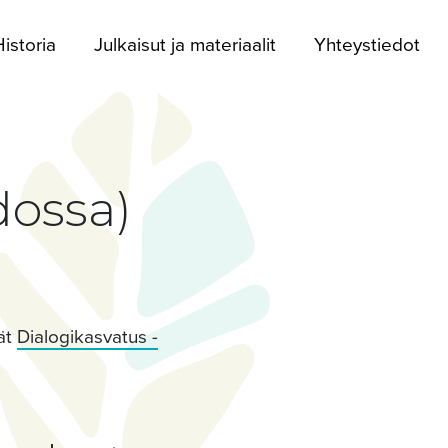
istoria
Julkaisut ja materiaalit
Yhteystiedot
dossa)
dät
Dialogikasvatus -