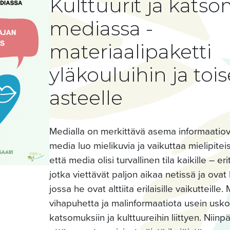
Kulttuurit ja kats
mediassa -
materiaalipaketti
yläkouluihin ja tois
asteelle
Medialla on merkittävä asema informaatiov
media luo mielikuvia ja vaikuttaa mielipite
että media olisi turvallinen tila kaikille – eri
jotka viettävät paljon aikaa netissä ja ovat
jossa he ovat alttiita erilaisille vaikutteille
vihapuhetta ja malinformaatiota usein usko
katsomuksiin ja kulttuureihin liittyen. Niinp