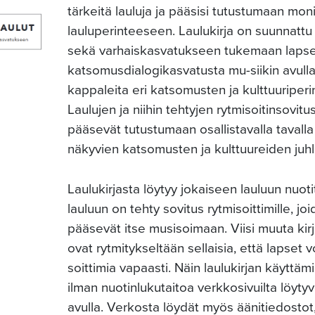
tärkeitä lauluja ja pääsisi tutustumaan mo
lauluperinteeseen. Laulukirja on suunnat
sekä varhaiskasvatukseen tukemaan lapsen 
katsomusdialogikasvatusta mu-siikin avulla.
kappaleita eri katsomusten ja kulttuuriperin
Laulujen ja niihin tehtyjen rytmisoitinsovitu
pääsevät tutustumaan osallistavalla tavalla
näkyvien katsomusten ja kulttuureiden juhla
Laulukirjasta löytyy jokaiseen lauluun nuoti
lauluun on tehty sovitus rytmisoittimille, jo
pääsevät itse musisoimaan. Viisi muuta kir
ovat rytmitykseltään sellaisia, että lapset v
soittimia vapaasti. Näin laulukirjan käyttä
ilman nuotinlukutaitoa verkkosivuilta löyty
avulla. Verkosta löydät myös äänitiedostot,