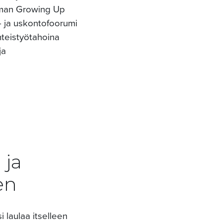
aman Growing Up
- ja uskontofoorumi
hteistyötahoina
ja
 ja
en
i laulaa itselleen