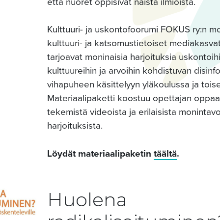
että nuoret oppisivat näistä ilmiöistä.
Kulttuuri- ja uskontofoorumi FOKUS ry:n m
kulttuuri- ja katsomustietoiset mediakasva
tarjoavat moninaisia harjoituksia uskontoih
kulttuureihin ja arvoihin kohdistuvan disinf
vihapuheen käsittelyyn yläkoulussa ja toisel
Materiaalipaketti koostuu opettajan oppaa
tekemistä videoista ja erilaisista monintav
harjoituksista.
Löydät materiaalipaketin
täältä
.
Huolena