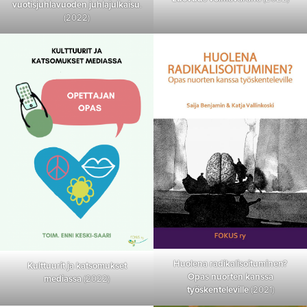
vuotisjuhlavuoden juhlajulkaisu
.
(2022)
Huolena radikalisoituminen?
Kulttuurit ja katsomukset
Opas nuorten kanssa
mediassa
(2022)
työskenteleville
(2021)