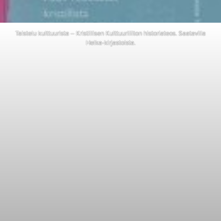
Taistelu kulttuurista – Kristillisen Kulttuuriliiton historiateos. Saatavilla
Helka-kirjastoista.