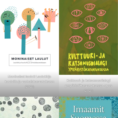
Moninaiset laulut! Laulukirja
Kulttuuri- ja katsomusdialogi
kouluille ja varhaiskasvatukseen
ympäristökasvatuksessa -opas
(2021)
(2021)