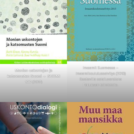
Imaamit Suomessa –
Monien uskontojen ja
Imaamikoulutusselvitys (2013)
katsomusten Suomi – SUOMI
Saatavilla selailuversiona
100
(2017)
Fokuksen toimistolla.