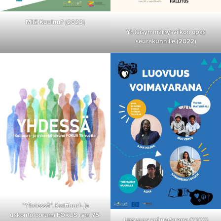
Mitä Kuuluu? (2023)
Yhteisymmärrysviikon opas
seurakunnille (2022)
”Yhdessä”. Kulttuuri- ja
uskontofoorumi FOKUS ry:n 75-
Luovuus voimavarana
(2022)