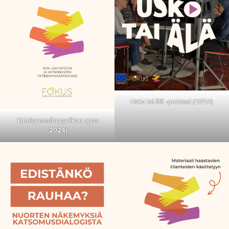
Usko tai älä -podcast (2024)
Yhteisymmärrysviikon opas
(2024)