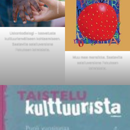
Uskontodialogi – kasvatusta
kulttuurienväliseen kohtaamiseen.
Saatavilla selailuversiona
Fokuksen toimistolla.
Muu maa mansikka. Saatavilla
selailuversiona Fokuksen
toimistolla.