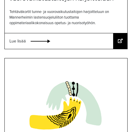
Tehtäväkortit tunne- ja vuorovaikutustaitojen harjoitteluun on
Mannerheimin lastensuojeluliiton tuottama
oppimateriaalikokonaisuus opetus- ja nuorisotyöhön.
Lue lisää