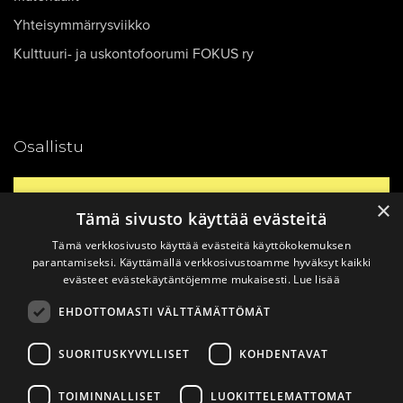
Yhteisymmärrysviikko
Kulttuuri- ja uskontofoorumi FOKUS ry
Osallistu
Yhteystiedot
×
Tämä sivusto käyttää evästeitä
Tämä verkkosivusto käyttää evästeitä käyttökokemuksen
Ajankohtaista
parantamiseksi. Käyttämällä verkkosivustoamme hyväksyt kaikki
evästeet evästekäytäntöjemme mukaisesti.
Lue lisää
EHDOTTOMASTI VÄLTTÄMÄTTÖMÄT
Vinkkaa materiaali!
SUORITUSKYVYLLISET
KOHDENTAVAT
TOIMINNALLISET
LUOKITTELEMATTOMAT