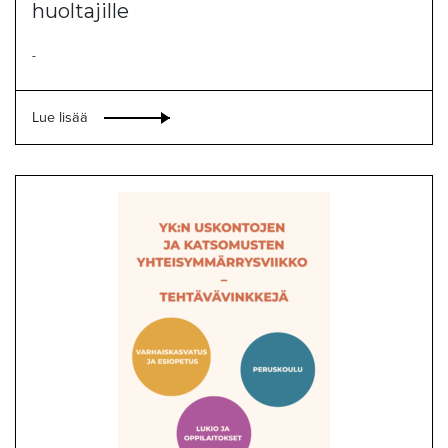
huoltajille
-
Lue lisää