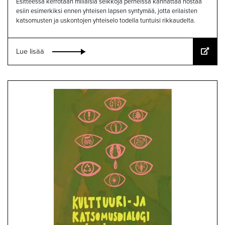
Esitteessä kerrotaan millaisia seikkoja perheissä kannattaa nostaa
esiin esimerkiksi ennen yhteisen lapsen syntymää, jotta erilaisten
katsomusten ja uskontojen yhteiselo todella tuntuisi rikkaudelta.
Lue lisää