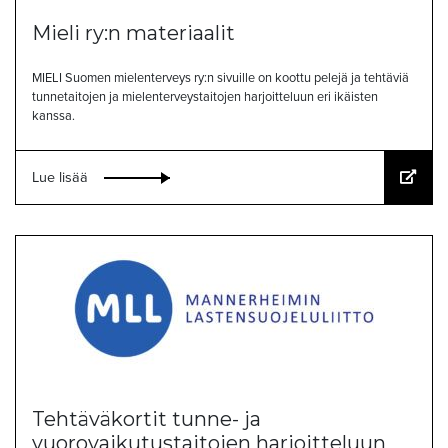
Mieli ry:n materiaalit
MIELI Suomen mielenterveys ry:n sivuille on koottu pelejä ja tehtäviä
tunnetaitojen ja mielenterveystaitojen harjoitteluun eri ikäisten
kanssa.
Lue lisää
Tehtäväkortit tunne- ja
vuorovaikutustaitojen harjoitteluun