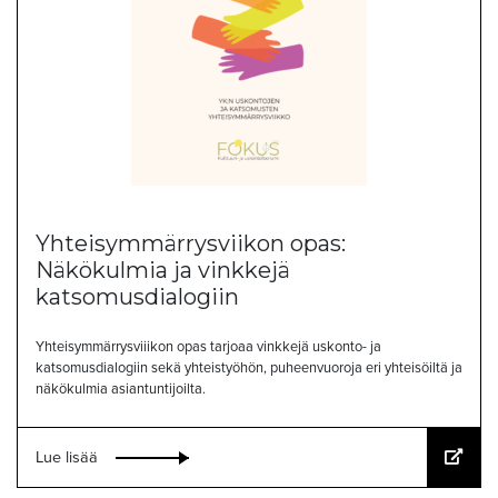
Yhteisymmärrysviikon opas:
Näkökulmia ja vinkkejä
katsomusdialogiin
Yhteisymmärrysviiikon opas tarjoaa vinkkejä uskonto- ja
katsomusdialogiin sekä yhteistyöhön, puheenvuoroja eri yhteisöiltä ja
näkökulmia asiantuntijoilta.
Lue lisää